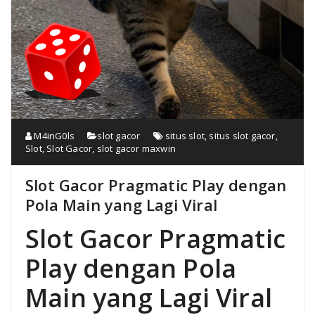
M4inG0ls
slot gacor
situs slot
,
situs slot gacor
,
Slot
,
Slot Gacor
,
slot gacor maxwin
Slot Gacor Pragmatic Play dengan
Pola Main yang Lagi Viral
Slot Gacor Pragmatic
Play dengan Pola
Main yang Lagi Viral