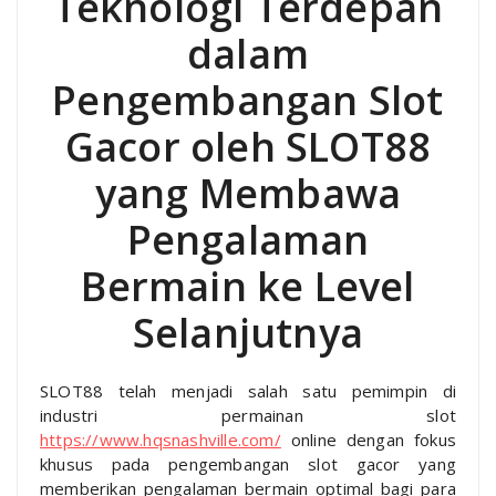
Teknologi Terdepan
dalam
Pengembangan Slot
Gacor oleh SLOT88
yang Membawa
Pengalaman
Bermain ke Level
Selanjutnya
SLOT88 telah menjadi salah satu pemimpin di
industri permainan slot
https://www.hqsnashville.com/
online dengan fokus
khusus pada pengembangan slot gacor yang
memberikan pengalaman bermain optimal bagi para