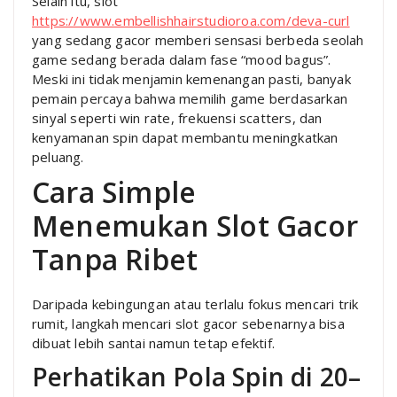
Selain itu, slot
https://www.embellishhairstudioroa.com/deva-curl
yang sedang gacor memberi sensasi berbeda seolah
game sedang berada dalam fase “mood bagus”.
Meski ini tidak menjamin kemenangan pasti, banyak
pemain percaya bahwa memilih game berdasarkan
sinyal seperti win rate, frekuensi scatters, dan
kenyamanan spin dapat membantu meningkatkan
peluang.
Cara Simple
Menemukan Slot Gacor
Tanpa Ribet
Daripada kebingungan atau terlalu fokus mencari trik
rumit, langkah mencari slot gacor sebenarnya bisa
dibuat lebih santai namun tetap efektif.
Perhatikan Pola Spin di 20–