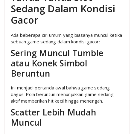
Sedang Dalam Kondisi
Gacor
Ada beberapa ciri umum yang biasanya muncul ketika
sebuah game sedang dalam kondisi gacor:
Sering Muncul Tumble
atau Konek Simbol
Beruntun
Ini menjadi pertanda awal bahwa game sedang
bagus. Pola beruntun menunjukkan game sedang
aktif memberikan hit kecil hingga menengah.
Scatter Lebih Mudah
Muncul