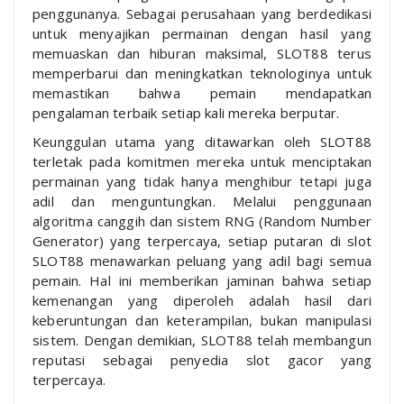
penggunanya. Sebagai perusahaan yang berdedikasi
untuk menyajikan permainan dengan hasil yang
memuaskan dan hiburan maksimal, SLOT88 terus
memperbarui dan meningkatkan teknologinya untuk
memastikan bahwa pemain mendapatkan
pengalaman terbaik setiap kali mereka berputar.
Keunggulan utama yang ditawarkan oleh SLOT88
terletak pada komitmen mereka untuk menciptakan
permainan yang tidak hanya menghibur tetapi juga
adil dan menguntungkan. Melalui penggunaan
algoritma canggih dan sistem RNG (Random Number
Generator) yang terpercaya, setiap putaran di slot
SLOT88 menawarkan peluang yang adil bagi semua
pemain. Hal ini memberikan jaminan bahwa setiap
kemenangan yang diperoleh adalah hasil dari
keberuntungan dan keterampilan, bukan manipulasi
sistem. Dengan demikian, SLOT88 telah membangun
reputasi sebagai penyedia slot gacor yang
terpercaya.