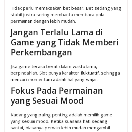
Tidak perlu memaksakan bet besar. Bet sedang yang
stabil justru sering membantu membaca pola
permainan dengan lebih mudah.
Jangan Terlalu Lama di
Game yang Tidak Memberi
Perkembangan
Jika game terasa berat dalam waktu lama,
berpindahlah. Slot punya karakter fluktuatif, sehingga
mencari momentum adalah hal yang wajar.
Fokus Pada Permainan
yang Sesuai Mood
Kadang yang paling penting adalah memilih game
yang sesuai mood. Ketika suasana hati sedang
santai, biasanya pemain lebih mudah mengambil