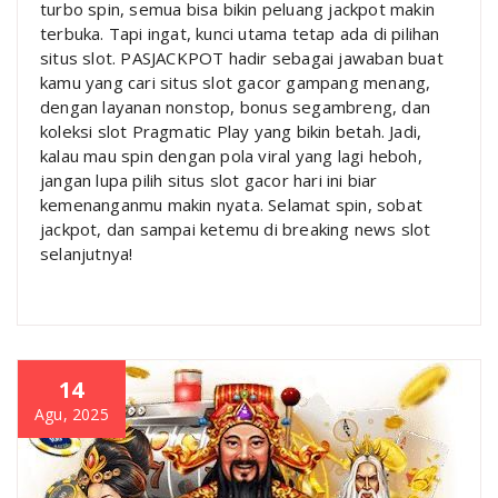
turbo spin, semua bisa bikin peluang jackpot makin
terbuka. Tapi ingat, kunci utama tetap ada di pilihan
situs slot. PASJACKPOT hadir sebagai jawaban buat
kamu yang cari situs slot gacor gampang menang,
dengan layanan nonstop, bonus segambreng, dan
koleksi slot Pragmatic Play yang bikin betah. Jadi,
kalau mau spin dengan pola viral yang lagi heboh,
jangan lupa pilih situs slot gacor hari ini biar
kemenanganmu makin nyata. Selamat spin, sobat
jackpot, dan sampai ketemu di breaking news slot
selanjutnya!
14
Agu, 2025