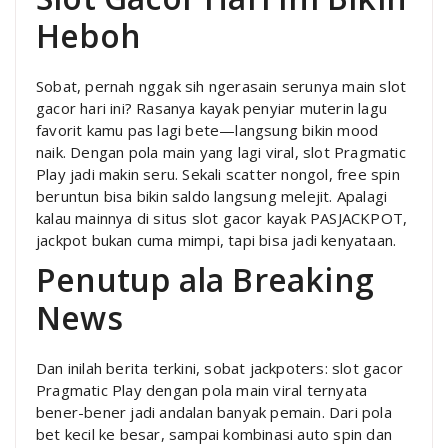
Heboh
Sobat, pernah nggak sih ngerasain serunya main slot
gacor hari ini? Rasanya kayak penyiar muterin lagu
favorit kamu pas lagi bete—langsung bikin mood
naik. Dengan pola main yang lagi viral, slot Pragmatic
Play jadi makin seru. Sekali scatter nongol, free spin
beruntun bisa bikin saldo langsung melejit. Apalagi
kalau mainnya di situs slot gacor kayak PASJACKPOT,
jackpot bukan cuma mimpi, tapi bisa jadi kenyataan.
Penutup ala Breaking
News
Dan inilah berita terkini, sobat jackpoters: slot gacor
Pragmatic Play dengan pola main viral ternyata
bener-bener jadi andalan banyak pemain. Dari pola
bet kecil ke besar, sampai kombinasi auto spin dan