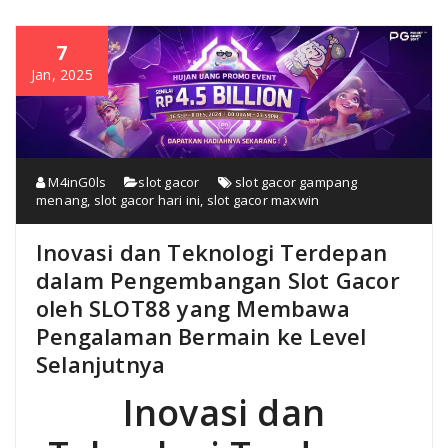
7
Jan, 2025
M4inG0ls
slot gacor
slot gacor gampang
menang
,
slot gacor hari ini
,
slot gacor maxwin
Inovasi dan Teknologi Terdepan
dalam Pengembangan Slot Gacor
oleh SLOT88 yang Membawa
Pengalaman Bermain ke Level
Selanjutnya
Inovasi dan