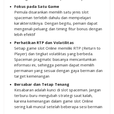
Fokus pada Satu Game
Pemula disarankan memilih satu jenis slot
spaceman terlebih dahulu dan mempelajari
karakteristiknya. Dengan begitu, pemain dapat
mengenali peluang dan timing fitur bonus dengan
lebih efektif
Perhatikan RTP dan Volatilitas
Setiap game slot Online memiliki RTP (Return to
Player) dan tingkat volatilitas yang berbeda.
Spaceman pragmatic biasanya mencantumkan
informasi ini, sehingga pemain dapat memilih
permainan yang sesuai dengan gaya bermain dan
target kemenangan
Bersabar dan Tetap Tenang
Kesabaran adalah kunci di slot spaceman. Jangan
terburu-buru mengubah strategi saat kalah,
karena kemenangan dalam game slot Online
sering kali muncul setelah beberapa sesi bermain