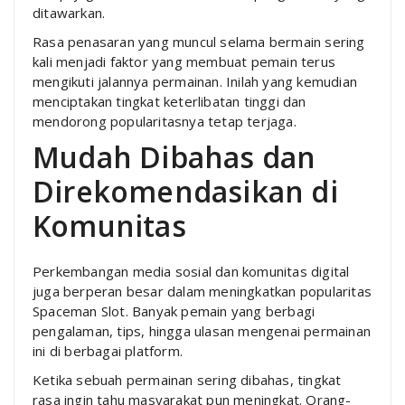
ditawarkan.
Rasa penasaran yang muncul selama bermain sering
kali menjadi faktor yang membuat pemain terus
mengikuti jalannya permainan. Inilah yang kemudian
menciptakan tingkat keterlibatan tinggi dan
mendorong popularitasnya tetap terjaga.
Mudah Dibahas dan
Direkomendasikan di
Komunitas
Perkembangan media sosial dan komunitas digital
juga berperan besar dalam meningkatkan popularitas
Spaceman Slot. Banyak pemain yang berbagi
pengalaman, tips, hingga ulasan mengenai permainan
ini di berbagai platform.
Ketika sebuah permainan sering dibahas, tingkat
rasa ingin tahu masyarakat pun meningkat. Orang-