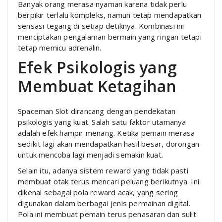
Banyak orang merasa nyaman karena tidak perlu
berpikir terlalu kompleks, namun tetap mendapatkan
sensasi tegang di setiap detiknya. Kombinasi ini
menciptakan pengalaman bermain yang ringan tetapi
tetap memicu adrenalin.
Efek Psikologis yang
Membuat Ketagihan
Spaceman Slot dirancang dengan pendekatan
psikologis yang kuat. Salah satu faktor utamanya
adalah efek hampir menang. Ketika pemain merasa
sedikit lagi akan mendapatkan hasil besar, dorongan
untuk mencoba lagi menjadi semakin kuat.
Selain itu, adanya sistem reward yang tidak pasti
membuat otak terus mencari peluang berikutnya. Ini
dikenal sebagai pola reward acak, yang sering
digunakan dalam berbagai jenis permainan digital.
Pola ini membuat pemain terus penasaran dan sulit