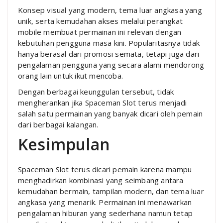
Konsep visual yang modern, tema luar angkasa yang
unik, serta kemudahan akses melalui perangkat
mobile membuat permainan ini relevan dengan
kebutuhan pengguna masa kini. Popularitasnya tidak
hanya berasal dari promosi semata, tetapi juga dari
pengalaman pengguna yang secara alami mendorong
orang lain untuk ikut mencoba.
Dengan berbagai keunggulan tersebut, tidak
mengherankan jika Spaceman Slot terus menjadi
salah satu permainan yang banyak dicari oleh pemain
dari berbagai kalangan.
Kesimpulan
Spaceman Slot terus dicari pemain karena mampu
menghadirkan kombinasi yang seimbang antara
kemudahan bermain, tampilan modern, dan tema luar
angkasa yang menarik. Permainan ini menawarkan
pengalaman hiburan yang sederhana namun tetap