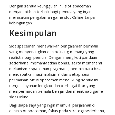
Dengan semua keunggulan ini, slot spaceman
menjadi pilihan terbaik bagi pemula yang ingin
merasakan pengalaman game slot Online tanpa
kebingungan
Kesimpulan
Slot spaceman menawarkan pengalaman bermain
yang menyenangkan dan peluang menang yang
realistis bagi pemula. Dengan mengikuti panduan
sederhana, memanfaatkan bonus, serta memahami
mekanisme spaceman pragmatic, pemain baru bisa
mendapatkan hasil maksimal dari setiap sesi
permainan. Situs spaceman mendukung semua ini
dengan layanan lengkap dan berbagai fitur yang
mempermudah pemula belajar dan menikmati game
slot Online.
Bagi siapa saja yang ingin memulai perjalanan di
dunia slot spaceman, fokus pada strategi sederhana,