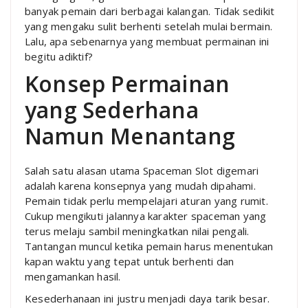
banyak pemain dari berbagai kalangan. Tidak sedikit
yang mengaku sulit berhenti setelah mulai bermain.
Lalu, apa sebenarnya yang membuat permainan ini
begitu adiktif?
Konsep Permainan
yang Sederhana
Namun Menantang
Salah satu alasan utama Spaceman Slot digemari
adalah karena konsepnya yang mudah dipahami.
Pemain tidak perlu mempelajari aturan yang rumit.
Cukup mengikuti jalannya karakter spaceman yang
terus melaju sambil meningkatkan nilai pengali.
Tantangan muncul ketika pemain harus menentukan
kapan waktu yang tepat untuk berhenti dan
mengamankan hasil.
Kesederhanaan ini justru menjadi daya tarik besar.