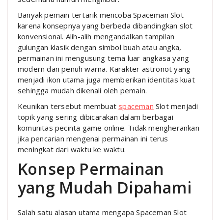
Banyak pemain tertarik mencoba Spaceman Slot
karena konsepnya yang berbeda dibandingkan slot
konvensional. Alih-alih mengandalkan tampilan
gulungan klasik dengan simbol buah atau angka,
permainan ini mengusung tema luar angkasa yang
modern dan penuh warna. Karakter astronot yang
menjadi ikon utama juga memberikan identitas kuat
sehingga mudah dikenali oleh pemain.
Keunikan tersebut membuat
spaceman
Slot menjadi
topik yang sering dibicarakan dalam berbagai
komunitas pecinta game online. Tidak mengherankan
jika pencarian mengenai permainan ini terus
meningkat dari waktu ke waktu.
Konsep Permainan
yang Mudah Dipahami
Salah satu alasan utama mengapa Spaceman Slot