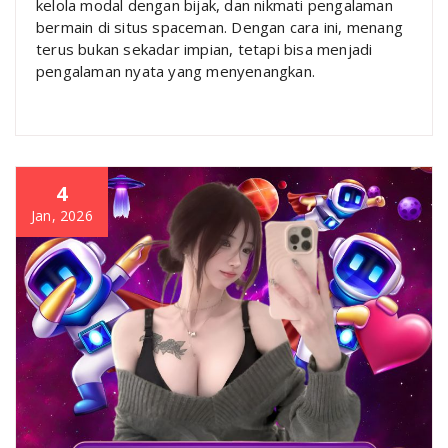
kelola modal dengan bijak, dan nikmati pengalaman
bermain di situs spaceman. Dengan cara ini, menang
terus bukan sekadar impian, tetapi bisa menjadi
pengalaman nyata yang menyenangkan.
4
Jan, 2026