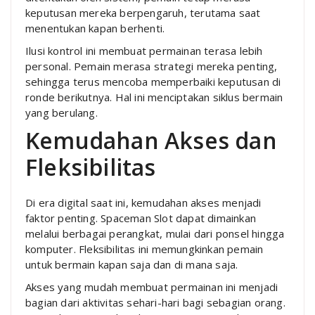
keputusan mereka berpengaruh, terutama saat
menentukan kapan berhenti.
Ilusi kontrol ini membuat permainan terasa lebih
personal. Pemain merasa strategi mereka penting,
sehingga terus mencoba memperbaiki keputusan di
ronde berikutnya. Hal ini menciptakan siklus bermain
yang berulang.
Kemudahan Akses dan
Fleksibilitas
Di era digital saat ini, kemudahan akses menjadi
faktor penting. Spaceman Slot dapat dimainkan
melalui berbagai perangkat, mulai dari ponsel hingga
komputer. Fleksibilitas ini memungkinkan pemain
untuk bermain kapan saja dan di mana saja.
Akses yang mudah membuat permainan ini menjadi
bagian dari aktivitas sehari-hari bagi sebagian orang.