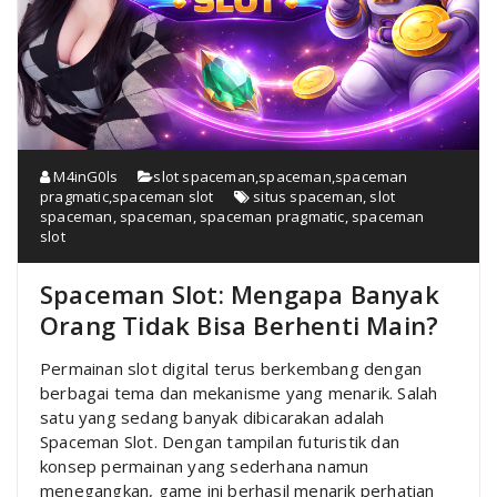
M4inG0ls
slot spaceman
,
spaceman
,
spaceman
pragmatic
,
spaceman slot
situs spaceman
,
slot
spaceman
,
spaceman
,
spaceman pragmatic
,
spaceman
slot
Spaceman Slot: Mengapa Banyak
Orang Tidak Bisa Berhenti Main?
Permainan slot digital terus berkembang dengan
berbagai tema dan mekanisme yang menarik. Salah
satu yang sedang banyak dibicarakan adalah
Spaceman Slot. Dengan tampilan futuristik dan
konsep permainan yang sederhana namun
menegangkan, game ini berhasil menarik perhatian