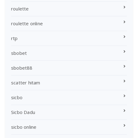
roulette
roulette online
rtp
sbobet
sbobet88
scatter hitam
sicbo
Sicbo Dadu
sicbo online