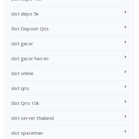
slot depo 5k
Slot Deposit Qris
slot gacor
slot gacor hari ini
slot online
slot qris
Slot Qris 10k
slot server thailand
slot spaceman