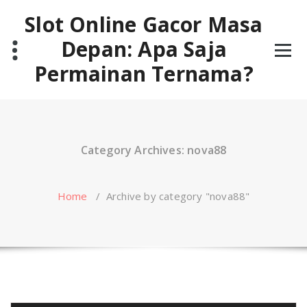
Skip
Slot Online Gacor Masa
to
content
Depan: Apa Saja
Permainan Ternama?
Category Archives: nova88
Home
/
Archive by category "nova88"