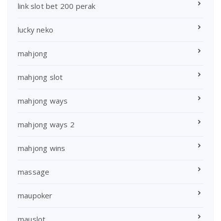
link slot bet 200 perak
lucky neko
mahjong
mahjong slot
mahjong ways
mahjong ways 2
mahjong wins
massage
maupoker
mauslot