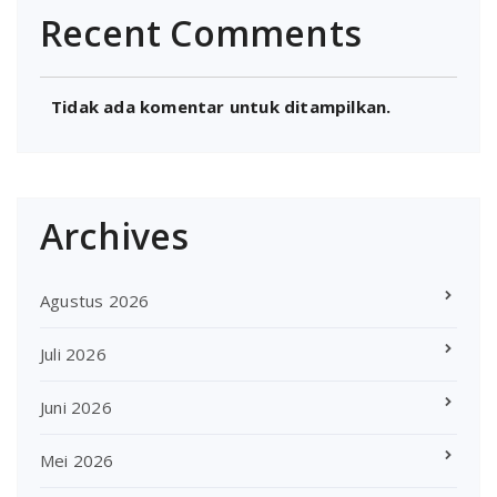
Recent Comments
Tidak ada komentar untuk ditampilkan.
Archives
Agustus 2026
Juli 2026
Juni 2026
Mei 2026