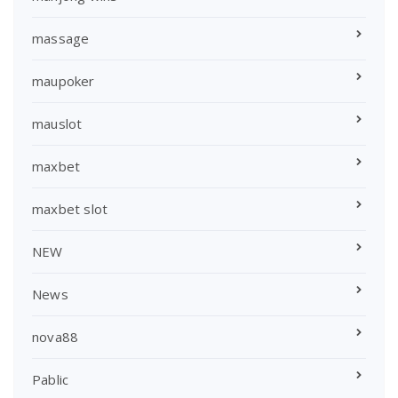
massage
maupoker
mauslot
maxbet
maxbet slot
NEW
News
nova88
Pablic