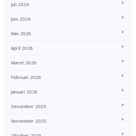
Juli 2026
Juni 2026
Mei 2026
April 2026
Maret 2026
Februari 2026
Januari 2026
Desember 2025
November 2025
Oktober 2025