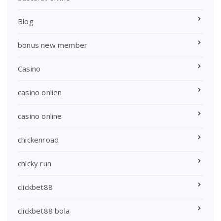
Blog
bonus new member
Casino
casino onlien
casino online
chickenroad
chicky run
clickbet88
clickbet88 bola