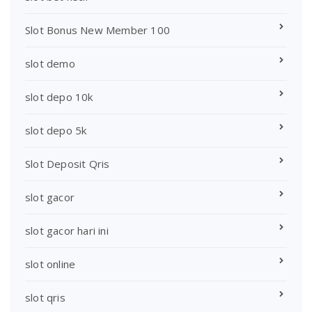
Slot Bonus New Member 100
slot demo
slot depo 10k
slot depo 5k
Slot Deposit Qris
slot gacor
slot gacor hari ini
slot online
slot qris