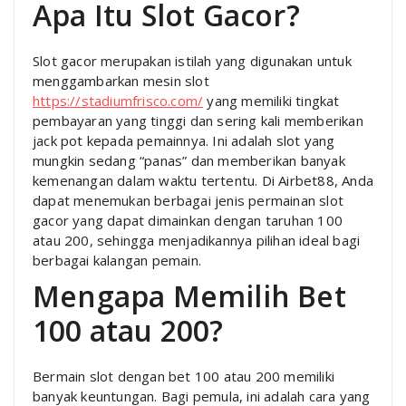
Apa Itu Slot Gacor?
Slot gacor merupakan istilah yang digunakan untuk
menggambarkan mesin slot
https://stadiumfrisco.com/
yang memiliki tingkat
pembayaran yang tinggi dan sering kali memberikan
jack pot kepada pemainnya. Ini adalah slot yang
mungkin sedang “panas” dan memberikan banyak
kemenangan dalam waktu tertentu. Di Airbet88, Anda
dapat menemukan berbagai jenis permainan slot
gacor yang dapat dimainkan dengan taruhan 100
atau 200, sehingga menjadikannya pilihan ideal bagi
berbagai kalangan pemain.
Mengapa Memilih Bet
100 atau 200?
Bermain slot dengan bet 100 atau 200 memiliki
banyak keuntungan. Bagi pemula, ini adalah cara yang