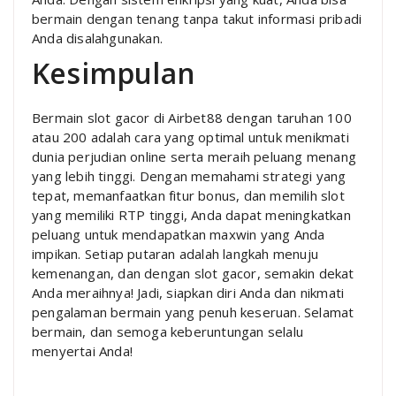
bermain dengan tenang tanpa takut informasi pribadi
Anda disalahgunakan.
Kesimpulan
Bermain slot gacor di Airbet88 dengan taruhan 100
atau 200 adalah cara yang optimal untuk menikmati
dunia perjudian online serta meraih peluang menang
yang lebih tinggi. Dengan memahami strategi yang
tepat, memanfaatkan fitur bonus, dan memilih slot
yang memiliki RTP tinggi, Anda dapat meningkatkan
peluang untuk mendapatkan maxwin yang Anda
impikan. Setiap putaran adalah langkah menuju
kemenangan, dan dengan slot gacor, semakin dekat
Anda meraihnya! Jadi, siapkan diri Anda dan nikmati
pengalaman bermain yang penuh keseruan. Selamat
bermain, dan semoga keberuntungan selalu
menyertai Anda!