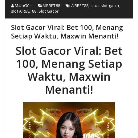
M4inG0ls
AIRBET88
AIRBET88
,
situs slot gacor
,
slot AIRBET88
,
Slot Gacor
Slot Gacor Viral: Bet 100, Menang
Setiap Waktu, Maxwin Menanti!
Slot Gacor Viral: Bet
100, Menang Setiap
Waktu, Maxwin
Menanti!