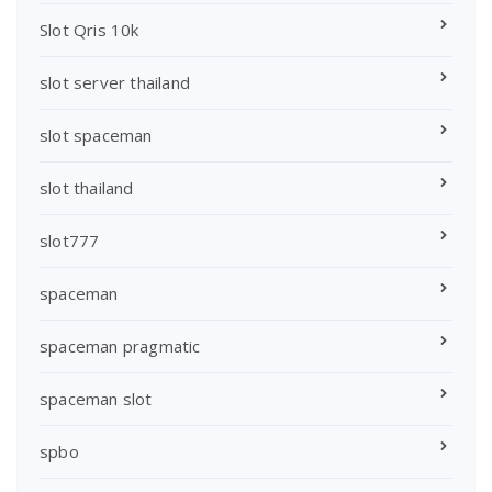
Slot Qris 10k
slot server thailand
slot spaceman
slot thailand
slot777
spaceman
spaceman pragmatic
spaceman slot
spbo