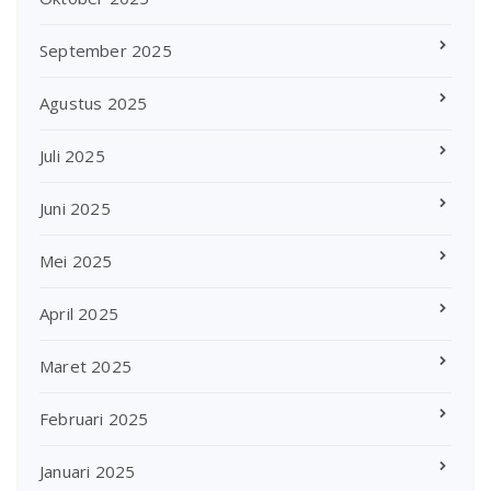
September 2025
Agustus 2025
Juli 2025
Juni 2025
Mei 2025
April 2025
Maret 2025
Februari 2025
Januari 2025