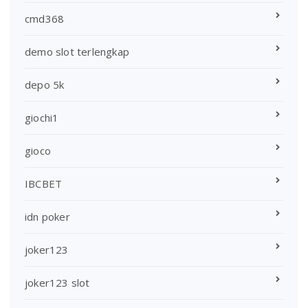
cmd368
demo slot terlengkap
depo 5k
giochi1
gioco
IBCBET
idn poker
joker123
joker123 slot