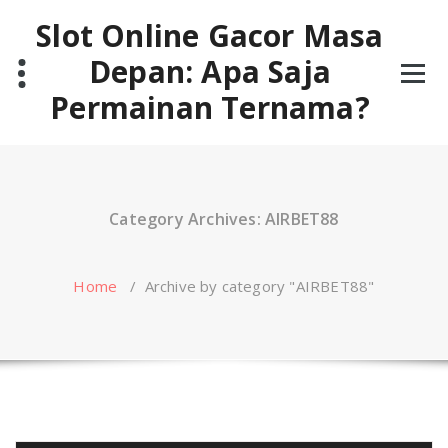
Skip
Slot Online Gacor Masa
to
content
Depan: Apa Saja
Permainan Ternama?
Category Archives: AIRBET88
Home
/
Archive by category "AIRBET88"