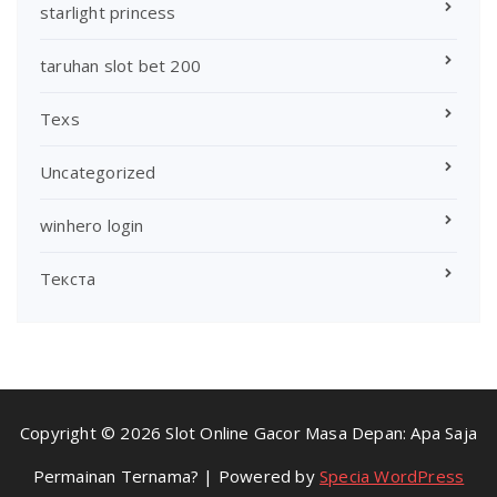
starlight princess
taruhan slot bet 200
Texs
Uncategorized
winhero login
Текста
Copyright © 2026 Slot Online Gacor Masa Depan: Apa Saja
Permainan Ternama? | Powered by
Specia WordPress