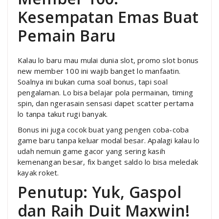
Kesempatan Emas Buat
Pemain Baru
Kalau lo baru mau mulai dunia slot, promo slot bonus
new member 100 ini wajib banget lo manfaatin.
Soalnya ini bukan cuma soal bonus, tapi soal
pengalaman. Lo bisa belajar pola permainan, timing
spin, dan ngerasain sensasi dapet scatter pertama
lo tanpa takut rugi banyak.
Bonus ini juga cocok buat yang pengen coba-coba
game baru tanpa keluar modal besar. Apalagi kalau lo
udah nemuin game gacor yang sering kasih
kemenangan besar, fix banget saldo lo bisa meledak
kayak roket.
Penutup: Yuk, Gaspol
dan Raih Duit Maxwin!