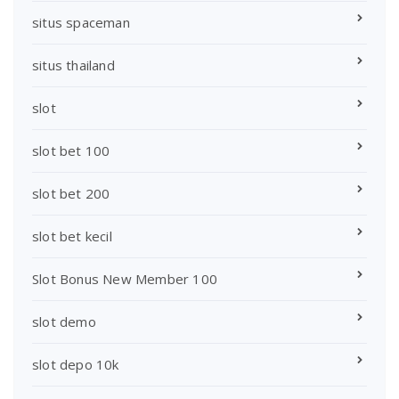
situs spaceman
situs thailand
slot
slot bet 100
slot bet 200
slot bet kecil
Slot Bonus New Member 100
slot demo
slot depo 10k