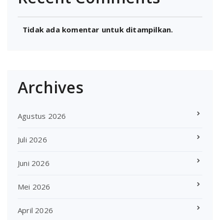
Tidak ada komentar untuk ditampilkan.
Archives
Agustus 2026
Juli 2026
Juni 2026
Mei 2026
April 2026