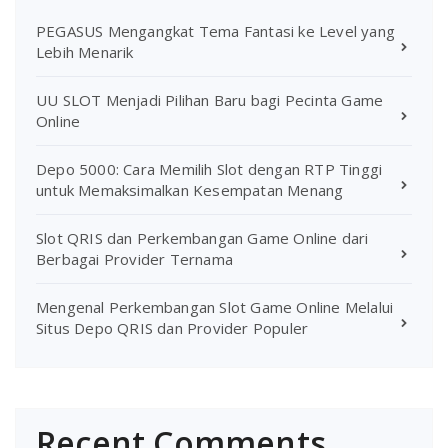
PEGASUS Mengangkat Tema Fantasi ke Level yang
Lebih Menarik
UU SLOT Menjadi Pilihan Baru bagi Pecinta Game
Online
Depo 5000: Cara Memilih Slot dengan RTP Tinggi
untuk Memaksimalkan Kesempatan Menang
Slot QRIS dan Perkembangan Game Online dari
Berbagai Provider Ternama
Mengenal Perkembangan Slot Game Online Melalui
Situs Depo QRIS dan Provider Populer
Recent Comments