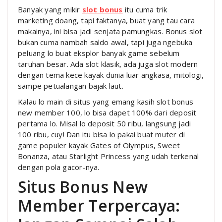
Banyak yang mikir
slot bonus
itu cuma trik
marketing doang, tapi faktanya, buat yang tau cara
makainya, ini bisa jadi senjata pamungkas. Bonus slot
bukan cuma nambah saldo awal, tapi juga ngebuka
peluang lo buat eksplor banyak game sebelum
taruhan besar. Ada slot klasik, ada juga slot modern
dengan tema kece kayak dunia luar angkasa, mitologi,
sampe petualangan bajak laut.
Kalau lo main di situs yang emang kasih slot bonus
new member 100, lo bisa dapet 100% dari deposit
pertama lo. Misal lo deposit 50 ribu, langsung jadi
100 ribu, cuy! Dan itu bisa lo pakai buat muter di
game populer kayak Gates of Olympus, Sweet
Bonanza, atau Starlight Princess yang udah terkenal
dengan pola gacor-nya.
Situs Bonus New
Member Terpercaya: