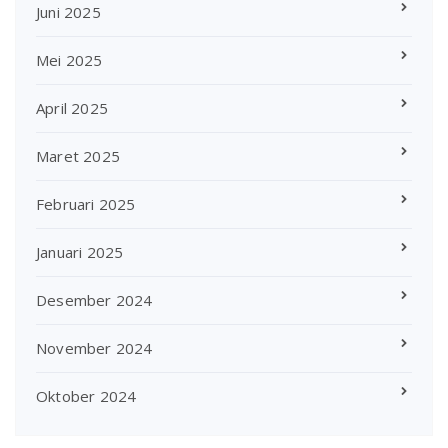
Juni 2025
Mei 2025
April 2025
Maret 2025
Februari 2025
Januari 2025
Desember 2024
November 2024
Oktober 2024