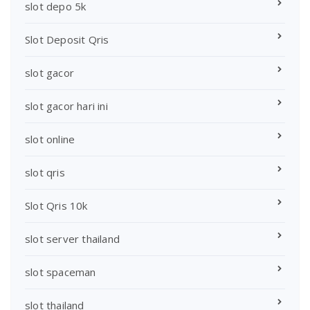
slot depo 5k
Slot Deposit Qris
slot gacor
slot gacor hari ini
slot online
slot qris
Slot Qris 10k
slot server thailand
slot spaceman
slot thailand