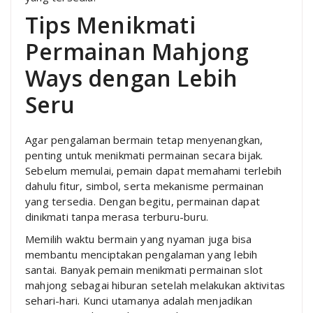
Tips Menikmati
Permainan Mahjong
Ways dengan Lebih
Seru
Agar pengalaman bermain tetap menyenangkan,
penting untuk menikmati permainan secara bijak.
Sebelum memulai, pemain dapat memahami terlebih
dahulu fitur, simbol, serta mekanisme permainan
yang tersedia. Dengan begitu, permainan dapat
dinikmati tanpa merasa terburu-buru.
Memilih waktu bermain yang nyaman juga bisa
membantu menciptakan pengalaman yang lebih
santai. Banyak pemain menikmati permainan slot
mahjong sebagai hiburan setelah melakukan aktivitas
sehari-hari. Kunci utamanya adalah menjadikan