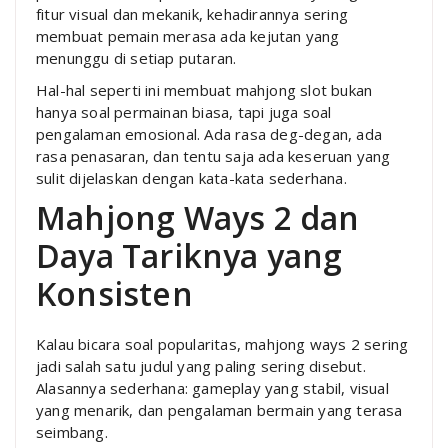
fitur visual dan mekanik, kehadirannya sering
membuat pemain merasa ada kejutan yang
menunggu di setiap putaran.
Hal-hal seperti ini membuat mahjong slot bukan
hanya soal permainan biasa, tapi juga soal
pengalaman emosional. Ada rasa deg-degan, ada
rasa penasaran, dan tentu saja ada keseruan yang
sulit dijelaskan dengan kata-kata sederhana.
Mahjong Ways 2 dan
Daya Tariknya yang
Konsisten
Kalau bicara soal popularitas, mahjong ways 2 sering
jadi salah satu judul yang paling sering disebut.
Alasannya sederhana: gameplay yang stabil, visual
yang menarik, dan pengalaman bermain yang terasa
seimbang.