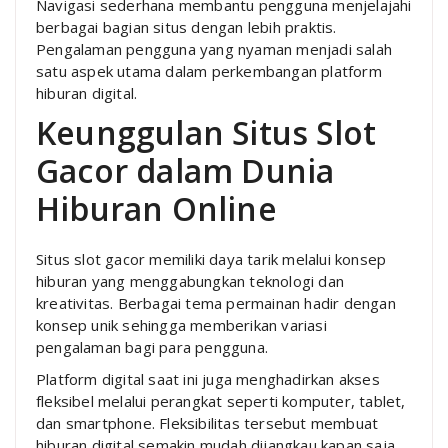
Navigasi sederhana membantu pengguna menjelajahi
berbagai bagian situs dengan lebih praktis.
Pengalaman pengguna yang nyaman menjadi salah
satu aspek utama dalam perkembangan platform
hiburan digital.
Keunggulan Situs Slot
Gacor dalam Dunia
Hiburan Online
Situs slot gacor memiliki daya tarik melalui konsep
hiburan yang menggabungkan teknologi dan
kreativitas. Berbagai tema permainan hadir dengan
konsep unik sehingga memberikan variasi
pengalaman bagi para pengguna.
Platform digital saat ini juga menghadirkan akses
fleksibel melalui perangkat seperti komputer, tablet,
dan smartphone. Fleksibilitas tersebut membuat
hiburan digital semakin mudah dijangkau kapan saja.