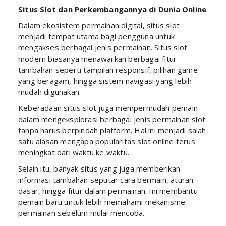
Situs Slot dan Perkembangannya di Dunia Online
Dalam ekosistem permainan digital, situs slot
menjadi tempat utama bagi pengguna untuk
mengakses berbagai jenis permainan. Situs slot
modern biasanya menawarkan berbagai fitur
tambahan seperti tampilan responsif, pilihan game
yang beragam, hingga sistem navigasi yang lebih
mudah digunakan.
Keberadaan situs slot juga mempermudah pemain
dalam mengeksplorasi berbagai jenis permainan slot
tanpa harus berpindah platform. Hal ini menjadi salah
satu alasan mengapa popularitas slot online terus
meningkat dari waktu ke waktu.
Selain itu, banyak situs yang juga memberikan
informasi tambahan seputar cara bermain, aturan
dasar, hingga fitur dalam permainan. Ini membantu
pemain baru untuk lebih memahami mekanisme
permainan sebelum mulai mencoba.