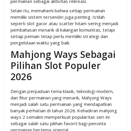
permainan sebagai aktivitas rekreasi.
Selain itu, memahami bahwa setiap permainan
memiliki sistem tersendiri juga penting. Istilah
seperti slot gacor atau scatter hitam sering menjadi
pembahasan menarik di kalangan komunitas, tetapi
setiap pemain tetap perlu memiliki strategi dan
pengelolaan waktu yang baik.
Mahjong Ways Sebagai
Pilihan Slot Populer
2026
Dengan perpaduan tema klasik, teknologi modern,
dan fitur permainan yang menarik, Mahjong Ways
menjadi salah satu permainan yang mendapatkan
banyak perhatian di tahun 2026. Kehadiran mahjong
ways 2 semakin memperkuat popularitas seri ini
sebagai salah satu pilihan favorit bagi pencinta
permainan bertema oriental.