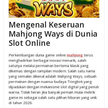
Mengenal Keseruan
Mahjong Ways di Dunia
Slot Online
Perkembangan dunia game online
mahjong
terus
menghadirkan berbagai inovasi menarik, salah
satunya melalui permainan bertema klasik yang
dikemas dengan tampilan modern. Salah satu nama
yang semakin dikenal adalah Mahjong Ways, sebuah
permainan dengan nuansa budaya Tiongkok yang
dipadukan dengan mekanisme slot digital yang penuh
warna. Tidak heran jika banyak pemain mulai melirik
game ini sebagai salah satu pilihan hiburan yang unik
di tahun 2026.