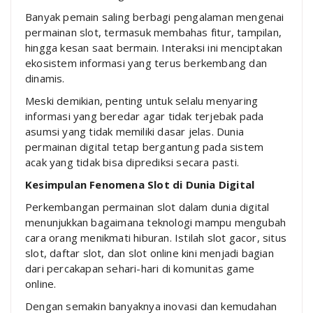
Banyak pemain saling berbagi pengalaman mengenai
permainan slot, termasuk membahas fitur, tampilan,
hingga kesan saat bermain. Interaksi ini menciptakan
ekosistem informasi yang terus berkembang dan
dinamis.
Meski demikian, penting untuk selalu menyaring
informasi yang beredar agar tidak terjebak pada
asumsi yang tidak memiliki dasar jelas. Dunia
permainan digital tetap bergantung pada sistem
acak yang tidak bisa diprediksi secara pasti.
Kesimpulan Fenomena Slot di Dunia Digital
Perkembangan permainan slot dalam dunia digital
menunjukkan bagaimana teknologi mampu mengubah
cara orang menikmati hiburan. Istilah slot gacor, situs
slot, daftar slot, dan slot online kini menjadi bagian
dari percakapan sehari-hari di komunitas game
online.
Dengan semakin banyaknya inovasi dan kemudahan