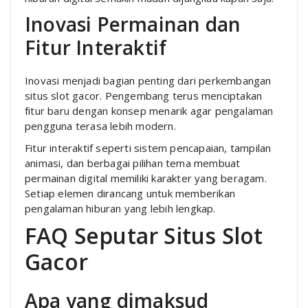
Inovasi Permainan dan
Fitur Interaktif
Inovasi menjadi bagian penting dari perkembangan
situs slot gacor. Pengembang terus menciptakan
fitur baru dengan konsep menarik agar pengalaman
pengguna terasa lebih modern.
Fitur interaktif seperti sistem pencapaian, tampilan
animasi, dan berbagai pilihan tema membuat
permainan digital memiliki karakter yang beragam.
Setiap elemen dirancang untuk memberikan
pengalaman hiburan yang lebih lengkap.
FAQ Seputar Situs Slot
Gacor
Apa yang dimaksud