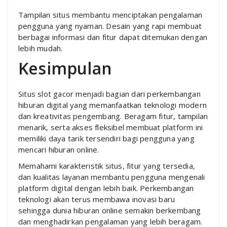
Tampilan situs membantu menciptakan pengalaman
pengguna yang nyaman. Desain yang rapi membuat
berbagai informasi dan fitur dapat ditemukan dengan
lebih mudah.
Kesimpulan
Situs slot gacor menjadi bagian dari perkembangan
hiburan digital yang memanfaatkan teknologi modern
dan kreativitas pengembang. Beragam fitur, tampilan
menarik, serta akses fleksibel membuat platform ini
memiliki daya tarik tersendiri bagi pengguna yang
mencari hiburan online.
Memahami karakteristik situs, fitur yang tersedia,
dan kualitas layanan membantu pengguna mengenali
platform digital dengan lebih baik. Perkembangan
teknologi akan terus membawa inovasi baru
sehingga dunia hiburan online semakin berkembang
dan menghadirkan pengalaman yang lebih beragam.