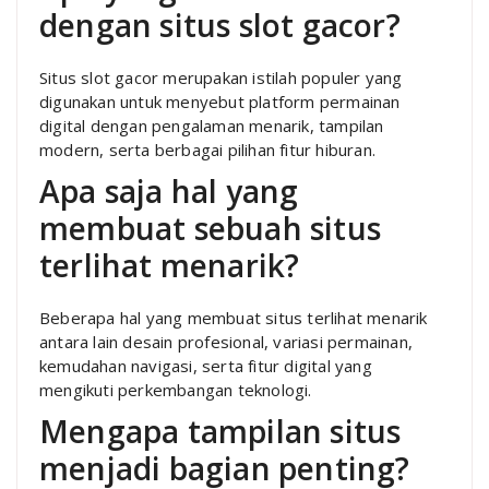
dengan situs slot gacor?
Situs slot gacor merupakan istilah populer yang
digunakan untuk menyebut platform permainan
digital dengan pengalaman menarik, tampilan
modern, serta berbagai pilihan fitur hiburan.
Apa saja hal yang
membuat sebuah situs
terlihat menarik?
Beberapa hal yang membuat situs terlihat menarik
antara lain desain profesional, variasi permainan,
kemudahan navigasi, serta fitur digital yang
mengikuti perkembangan teknologi.
Mengapa tampilan situs
menjadi bagian penting?