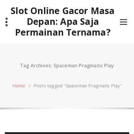
Skip
Slot Online Gacor Masa
to
content
Depan: Apa Saja
Permainan Ternama?
Tag Archives: Spaceman Pragmatic Play
Home
/
Posts tagged "Spaceman Pragmatic Play"