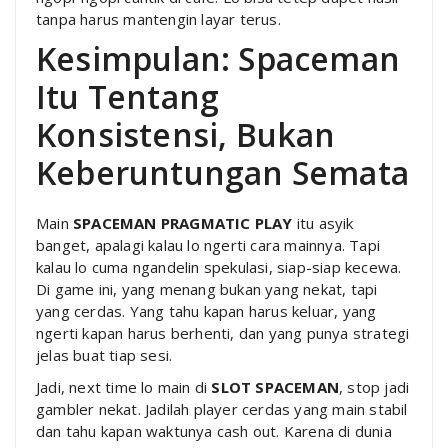
tanpa harus mantengin layar terus.
Kesimpulan: Spaceman
Itu Tentang
Konsistensi, Bukan
Keberuntungan Semata
Main
SPACEMAN PRAGMATIC PLAY
itu asyik
banget, apalagi kalau lo ngerti cara mainnya. Tapi
kalau lo cuma ngandelin spekulasi, siap-siap kecewa.
Di game ini, yang menang bukan yang nekat, tapi
yang cerdas. Yang tahu kapan harus keluar, yang
ngerti kapan harus berhenti, dan yang punya strategi
jelas buat tiap sesi.
Jadi, next time lo main di
SLOT SPACEMAN
, stop jadi
gambler nekat. Jadilah player cerdas yang main stabil
dan tahu kapan waktunya cash out. Karena di dunia