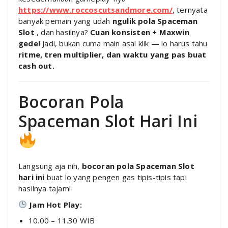
https://www.roccoscutsandmore.com/
, ternyata
banyak pemain yang udah
ngulik pola Spaceman
Slot
, dan hasilnya?
Cuan konsisten + Maxwin
gede!
Jadi, bukan cuma main asal klik — lo harus tahu
ritme, tren multiplier, dan waktu yang pas buat
cash out.
Bocoran Pola
Spaceman Slot Hari Ini
Langsung aja nih,
bocoran pola Spaceman Slot
hari ini
buat lo yang pengen gas tipis-tipis tapi
hasilnya tajam!
Jam Hot Play:
10.00 – 11.30 WIB