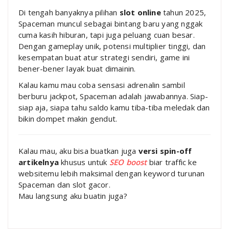
Di tengah banyaknya pilihan
slot online
tahun 2025,
Spaceman muncul sebagai bintang baru yang nggak
cuma kasih hiburan, tapi juga peluang cuan besar.
Dengan gameplay unik, potensi multiplier tinggi, dan
kesempatan buat atur strategi sendiri, game ini
bener-bener layak buat dimainin.
Kalau kamu mau coba sensasi adrenalin sambil
berburu jackpot, Spaceman adalah jawabannya. Siap-
siap aja, siapa tahu saldo kamu tiba-tiba meledak dan
bikin dompet makin gendut.
Kalau mau, aku bisa buatkan juga
versi spin-off
artikelnya
khusus untuk
SEO boost
biar traffic ke
websitemu lebih maksimal dengan keyword turunan
Spaceman dan slot gacor.
Mau langsung aku buatin juga?