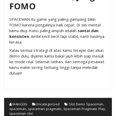
FOMO
SPACEMAN itu game yang paling gampang bikin
FOMO karena pengalinya naik cepat. Di sini mental
kamu diuji. Kunci paling ampuh adalah
santai dan
konsisten
. Ambil kecil-kecil tapi stabil, nanti hasilnya
kerasa.
Kalau semua strategi di atas kamu terapin dari akun
demo dulu, dijamin kamu bakal jauh lebih siap masuk
ke mode real. Selamat latihan, dan semoga pesawat
kamu makin sering terbang tinggi tanpa meledak
duluan!
M4inG0ls
Uncategorized
Slot Demo Spaceman
,
spaceman
,
spaceman pragmatic
,
Spaceman Pragmatic Play
,
spaceman slot