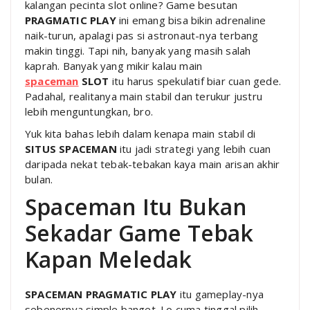
kalangan pecinta slot online? Game besutan
PRAGMATIC PLAY
ini emang bisa bikin adrenaline
naik-turun, apalagi pas si astronaut-nya terbang
makin tinggi. Tapi nih, banyak yang masih salah
kaprah. Banyak yang mikir kalau main
spaceman
SLOT
itu harus spekulatif biar cuan gede.
Padahal, realitanya main stabil dan terukur justru
lebih menguntungkan, bro.
Yuk kita bahas lebih dalam kenapa main stabil di
SITUS SPACEMAN
itu jadi strategi yang lebih cuan
daripada nekat tebak-tebakan kaya main arisan akhir
bulan.
Spaceman Itu Bukan
Sekadar Game Tebak
Kapan Meledak
SPACEMAN PRAGMATIC PLAY
itu gameplay-nya
sebenernya simple banget. Lo cuma tinggal pilih