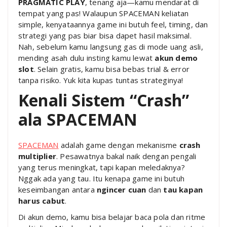
PRAGMATIC PLAY
, tenang aja—kamu mendarat di
tempat yang pas! Walaupun SPACEMAN keliatan
simple, kenyataannya game ini butuh feel, timing, dan
strategi yang pas biar bisa dapet hasil maksimal.
Nah, sebelum kamu langsung gas di mode uang asli,
mending asah dulu insting kamu lewat
akun demo
slot
. Selain gratis, kamu bisa bebas trial & error
tanpa risiko. Yuk kita kupas tuntas strateginya!
Kenali Sistem “Crash”
ala SPACEMAN
SPACEMAN
adalah game dengan mekanisme
crash
multiplier
. Pesawatnya bakal naik dengan pengali
yang terus meningkat, tapi kapan meledaknya?
Nggak ada yang tau. Itu kenapa game ini butuh
keseimbangan antara
ngincer cuan
dan
tau kapan
harus cabut
.
Di akun demo, kamu bisa belajar baca pola dan ritme