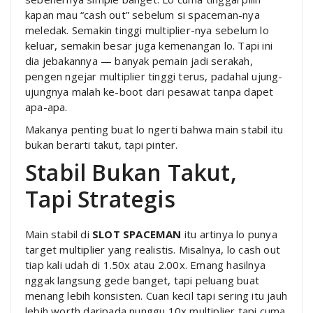
kapan mau “cash out” sebelum si spaceman-nya
meledak. Semakin tinggi multiplier-nya sebelum lo
keluar, semakin besar juga kemenangan lo. Tapi ini
dia jebakannya — banyak pemain jadi serakah,
pengen ngejar multiplier tinggi terus, padahal ujung-
ujungnya malah ke-boot dari pesawat tanpa dapet
apa-apa.
Makanya penting buat lo ngerti bahwa main stabil itu
bukan berarti takut, tapi pinter.
Stabil Bukan Takut,
Tapi Strategis
Main stabil di
SLOT SPACEMAN
itu artinya lo punya
target multiplier yang realistis. Misalnya, lo cash out
tiap kali udah di 1.50x atau 2.00x. Emang hasilnya
nggak langsung gede banget, tapi peluang buat
menang lebih konsisten. Cuan kecil tapi sering itu jauh
lebih worth daripada nunggu 10x multiplier tapi cuma