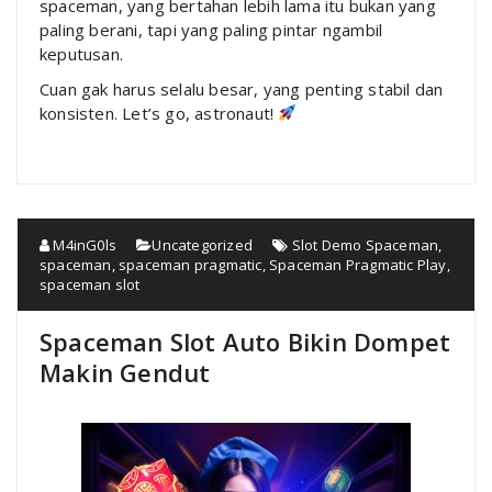
spaceman, yang bertahan lebih lama itu bukan yang
paling berani, tapi yang paling pintar ngambil
keputusan.
Cuan gak harus selalu besar, yang penting stabil dan
konsisten. Let’s go, astronaut!
M4inG0ls
Uncategorized
Slot Demo Spaceman
,
spaceman
,
spaceman pragmatic
,
Spaceman Pragmatic Play
,
spaceman slot
Spaceman Slot Auto Bikin Dompet
Makin Gendut