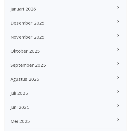
Januari 2026
Desember 2025
November 2025
Oktober 2025
September 2025
Agustus 2025
Juli 2025
Juni 2025
Mei 2025