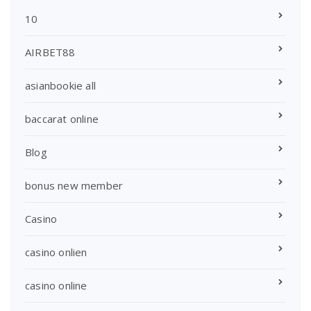
10
AIRBET88
asianbookie all
baccarat online
Blog
bonus new member
Casino
casino onlien
casino online