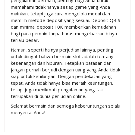
pengalaman bermain, penting bagi Anda untuk
memahami tidak hanya setiap game yang Anda
mainkan, tetapi juga cara mengelola modal dan
memilih metode deposit yang sesuai. Deposit QRIS
dan minimal deposit 10K memberikan kemudahan
bagi para pemain tanpa harus mengeluarkan biaya
terlalu besar.
Namun, seperti halnya perjudian lainnya, penting
untuk diingat bahwa bermain slot adalah tentang
kesenangan dan hiburan. Tetapkan batasan dan
jangan pernah berjudi dengan uang yang Anda tidak
siap untuk kehilangan. Dengan pendekatan yang
tepat, Anda tidak hanya bisa meraih keuntungan,
tetapi juga menikmati pengalaman yang tak
terlupakan di dunia perjudian online.
Selamat bermain dan semoga keberuntungan selalu
menyertai Anda!