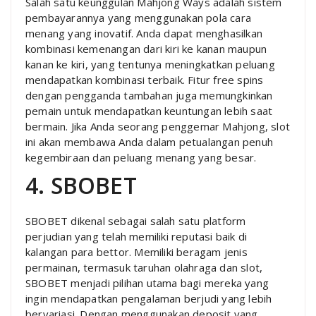
Salah satu keunggulan Mahjong Ways adalah sistem
pembayarannya yang menggunakan pola cara
menang yang inovatif. Anda dapat menghasilkan
kombinasi kemenangan dari kiri ke kanan maupun
kanan ke kiri, yang tentunya meningkatkan peluang
mendapatkan kombinasi terbaik. Fitur free spins
dengan pengganda tambahan juga memungkinkan
pemain untuk mendapatkan keuntungan lebih saat
bermain. Jika Anda seorang penggemar Mahjong, slot
ini akan membawa Anda dalam petualangan penuh
kegembiraan dan peluang menang yang besar.
4. SBOBET
SBOBET dikenal sebagai salah satu platform
perjudian yang telah memiliki reputasi baik di
kalangan para bettor. Memiliki beragam jenis
permainan, termasuk taruhan olahraga dan slot,
SBOBET menjadi pilihan utama bagi mereka yang
ingin mendapatkan pengalaman berjudi yang lebih
bervariasi. Dengan menggunakan deposit yang