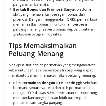
pengalaman bermain.
Berkah Bonus dan Promosi
: Banyak platform
slot yang menawarkan beragam bonus dan
promosi. Dengan menggunakan QRIS, pemain bisa
memanfaatkan bonus ini untuk memperbesar
peluang menang, seperti bonus deposit, putaran
gratis, dan program loyalitas.
Tips Memaksimalkan
Peluang Menang
Meskipun slot adalah permainan yang mengandalkan
keberuntungan, ada beberapa strategi yang dapat
membantu pemain memaksimalkan peluang menang:
Pilih Permainan dengan RTP Tertinggi
: Sebelum
bermain, sebaiknya teliti dan pilih permainan slot
dengan RTP di atas 95%. Permainan ini cenderung
memberikan pengembalian lebih baik kepada
pemain dalam jangka panjang.