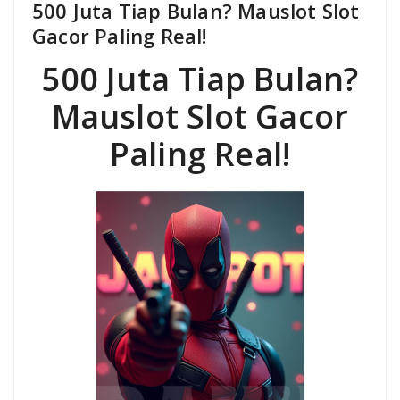
500 Juta Tiap Bulan? Mauslot Slot
Gacor Paling Real!
500 Juta Tiap Bulan?
Mauslot Slot Gacor
Paling Real!