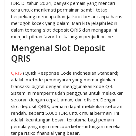
IDR. Di tahun 2024, banyak pemain yang mencari
cara untuk menikmati permainan sambil tetap
berpeluang mendapatkan jackpot besar tanpa harus
merogoh kocek yang dalam. Mari kita jelajahi lebih
dalam tentang slot deposit QRIS dan mengapa ini
menjadi pilihan favorit di kalangan penjudi online.
Mengenal Slot Deposit
QRIS
QRIS
(Quick Response Code Indonesian Standard)
adalah metode pembayaran yang memungkinkan
transaksi digital dengan menggunakan kode QR.
Sistem ini mempermudah pengguna untuk melakukan
setoran dengan cepat, aman, dan efisien. Dengan
slot deposit QRIS, pemain dapat melakukan setoran
rendah, seperti 5.000 IDR, untuk mulai bermain. Ini
adalah keuntungan besar, terutama bagi pemain
pemula yang ingin mencoba keberuntungan mereka
tanpa risiko finansial yang besar.