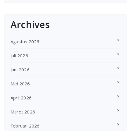
Archives
Agustus 2026
Juli 2026
Juni 2026
Mei 2026
April 2026
Maret 2026
Februari 2026