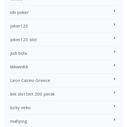
idn poker
joker123
joker123 slot
judi bola
klikwin88
Leon Casino Greece
link slot bet 200 perak
lucky neko
mahjong