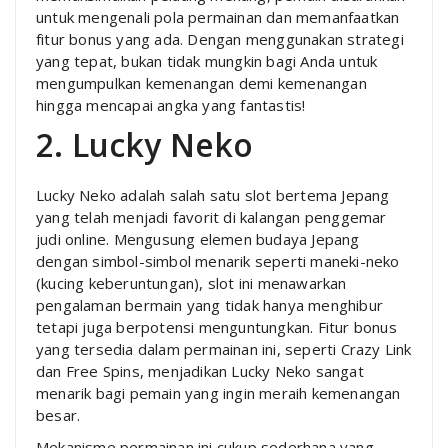
untuk mengenali pola permainan dan memanfaatkan
fitur bonus yang ada. Dengan menggunakan strategi
yang tepat, bukan tidak mungkin bagi Anda untuk
mengumpulkan kemenangan demi kemenangan
hingga mencapai angka yang fantastis!
2. Lucky Neko
Lucky Neko adalah salah satu slot bertema Jepang
yang telah menjadi favorit di kalangan penggemar
judi online. Mengusung elemen budaya Jepang
dengan simbol-simbol menarik seperti maneki-neko
(kucing keberuntungan), slot ini menawarkan
pengalaman bermain yang tidak hanya menghibur
tetapi juga berpotensi menguntungkan. Fitur bonus
yang tersedia dalam permainan ini, seperti Crazy Link
dan Free Spins, menjadikan Lucky Neko sangat
menarik bagi pemain yang ingin meraih kemenangan
besar.
Mekanisme permainan ini cukup sederhana yang