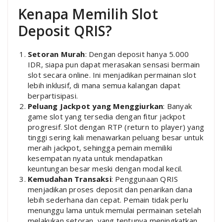
Kenapa Memilih Slot
Deposit QRIS?
Setoran Murah
: Dengan deposit hanya 5.000
IDR, siapa pun dapat merasakan sensasi bermain
slot secara online. Ini menjadikan permainan slot
lebih inklusif, di mana semua kalangan dapat
berpartisipasi.
Peluang Jackpot yang Menggiurkan
: Banyak
game slot yang tersedia dengan fitur jackpot
progresif. Slot dengan RTP (return to player) yang
tinggi sering kali menawarkan peluang besar untuk
meraih jackpot, sehingga pemain memiliki
kesempatan nyata untuk mendapatkan
keuntungan besar meski dengan modal kecil.
Kemudahan Transaksi
: Penggunaan QRIS
menjadikan proses deposit dan penarikan dana
lebih sederhana dan cepat. Pemain tidak perlu
menunggu lama untuk memulai permainan setelah
melakukan setoran, yang tentunya meningkatkan