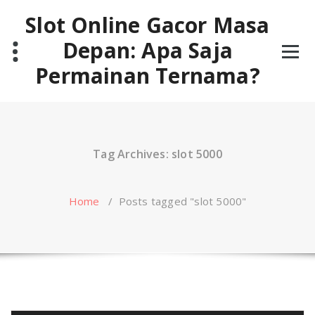
Skip
Slot Online Gacor Masa
to
content
Depan: Apa Saja
Permainan Ternama?
Tag Archives: slot 5000
Home
/
Posts tagged "slot 5000"