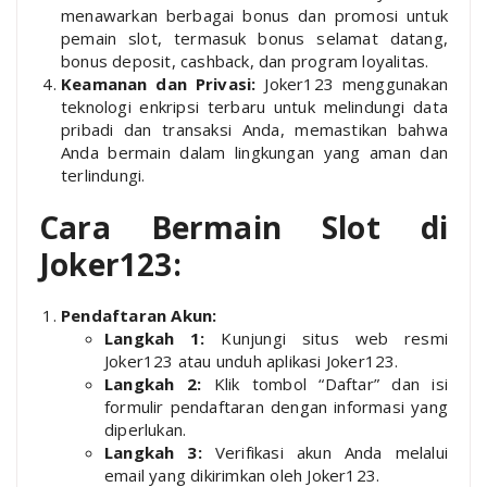
menawarkan berbagai bonus dan promosi untuk
pemain slot, termasuk bonus selamat datang,
bonus deposit, cashback, dan program loyalitas.
Keamanan dan Privasi:
Joker123 menggunakan
teknologi enkripsi terbaru untuk melindungi data
pribadi dan transaksi Anda, memastikan bahwa
Anda bermain dalam lingkungan yang aman dan
terlindungi.
Cara Bermain Slot di
Joker123:
Pendaftaran Akun:
Langkah 1:
Kunjungi situs web resmi
Joker123 atau unduh aplikasi Joker123.
Langkah 2:
Klik tombol “Daftar” dan isi
formulir pendaftaran dengan informasi yang
diperlukan.
Langkah 3:
Verifikasi akun Anda melalui
email yang dikirimkan oleh Joker123.