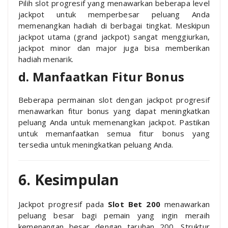
Pilih slot progresif yang menawarkan beberapa level
jackpot untuk memperbesar peluang Anda
memenangkan hadiah di berbagai tingkat. Meskipun
jackpot utama (grand jackpot) sangat menggiurkan,
jackpot minor dan major juga bisa memberikan
hadiah menarik.
d. Manfaatkan Fitur Bonus
Beberapa permainan slot dengan jackpot progresif
menawarkan fitur bonus yang dapat meningkatkan
peluang Anda untuk memenangkan jackpot. Pastikan
untuk memanfaatkan semua fitur bonus yang
tersedia untuk meningkatkan peluang Anda.
6. Kesimpulan
Jackpot progresif pada
Slot Bet 200
menawarkan
peluang besar bagi pemain yang ingin meraih
kemenangan besar dengan taruhan 200. Struktur