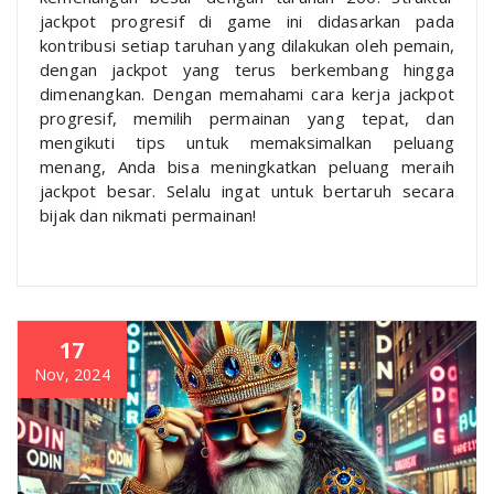
jackpot progresif di game ini didasarkan pada
kontribusi setiap taruhan yang dilakukan oleh pemain,
dengan jackpot yang terus berkembang hingga
dimenangkan. Dengan memahami cara kerja jackpot
progresif, memilih permainan yang tepat, dan
mengikuti tips untuk memaksimalkan peluang
menang, Anda bisa meningkatkan peluang meraih
jackpot besar. Selalu ingat untuk bertaruh secara
bijak dan nikmati permainan!
17
Nov, 2024