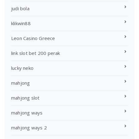
judi bola
klikwin88
Leon Casino Greece
link slot bet 200 perak
lucky neko
mahjong
mahjong slot
mahjong ways
mahjong ways 2