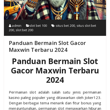
admin
slot bet 100
situs bet 200
,
situs slot bet
200
,
slot bet 200
Panduan Bermain Slot Gacor
Maxwin Terbaru 2024
Panduan Bermain Slot
Gacor Maxwin Terbaru
2024
Permainan slot adalah salah satu jenis permainan
kasino paling populer yang ditawarkan oleh Joker123.
Dengan berbagai tema menarik dan fitur bonus yang
menguntungkan, permainan slot menawarkan hiburan