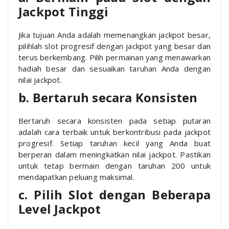
Jackpot Tinggi
Jika tujuan Anda adalah memenangkan jackpot besar,
pilihlah slot progresif dengan jackpot yang besar dan
terus berkembang. Pilih permainan yang menawarkan
hadiah besar dan sesuaikan taruhan Anda dengan
nilai jackpot.
b. Bertaruh secara Konsisten
Bertaruh secara konsisten pada setiap putaran
adalah cara terbaik untuk berkontribusi pada jackpot
progresif. Setiap taruhan kecil yang Anda buat
berperan dalam meningkatkan nilai jackpot. Pastikan
untuk tetap bermain dengan taruhan 200 untuk
mendapatkan peluang maksimal.
c. Pilih Slot dengan Beberapa
Level Jackpot