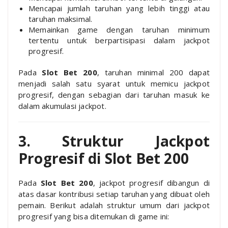
Mencapai jumlah taruhan yang lebih tinggi atau
taruhan maksimal.
Memainkan game dengan taruhan minimum
tertentu untuk berpartisipasi dalam jackpot
progresif.
Pada
Slot Bet 200
, taruhan minimal 200 dapat
menjadi salah satu syarat untuk memicu jackpot
progresif, dengan sebagian dari taruhan masuk ke
dalam akumulasi jackpot.
3. Struktur Jackpot
Progresif di Slot Bet 200
Pada
Slot Bet 200
, jackpot progresif dibangun di
atas dasar kontribusi setiap taruhan yang dibuat oleh
pemain. Berikut adalah struktur umum dari jackpot
progresif yang bisa ditemukan di game ini: