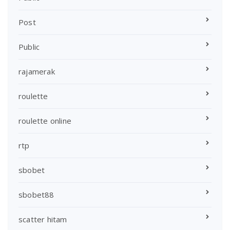
Post
Public
rajamerak
roulette
roulette online
rtp
sbobet
sbobet88
scatter hitam