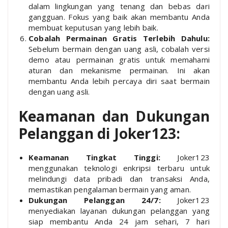
dalam lingkungan yang tenang dan bebas dari
gangguan. Fokus yang baik akan membantu Anda
membuat keputusan yang lebih baik.
Cobalah Permainan Gratis Terlebih Dahulu:
Sebelum bermain dengan uang asli, cobalah versi
demo atau permainan gratis untuk memahami
aturan dan mekanisme permainan. Ini akan
membantu Anda lebih percaya diri saat bermain
dengan uang asli.
Keamanan dan Dukungan
Pelanggan di Joker123:
Keamanan Tingkat Tinggi:
Joker123
menggunakan teknologi enkripsi terbaru untuk
melindungi data pribadi dan transaksi Anda,
memastikan pengalaman bermain yang aman.
Dukungan Pelanggan 24/7:
Joker123
menyediakan layanan dukungan pelanggan yang
siap membantu Anda 24 jam sehari, 7 hari