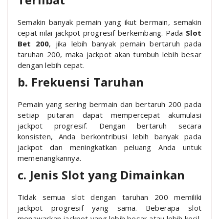
Semakin banyak pemain yang ikut bermain, semakin
cepat nilai jackpot progresif berkembang. Pada
Slot
Bet 200
, jika lebih banyak pemain bertaruh pada
taruhan 200, maka jackpot akan tumbuh lebih besar
dengan lebih cepat.
b. Frekuensi Taruhan
Pemain yang sering bermain dan bertaruh 200 pada
setiap putaran dapat mempercepat akumulasi
jackpot progresif. Dengan bertaruh secara
konsisten, Anda berkontribusi lebih banyak pada
jackpot dan meningkatkan peluang Anda untuk
memenangkannya.
c. Jenis Slot yang Dimainkan
Tidak semua slot dengan taruhan 200 memiliki
jackpot progresif yang sama. Beberapa slot
menawarkan jackpot yang lebih besar atau lebih kecil,