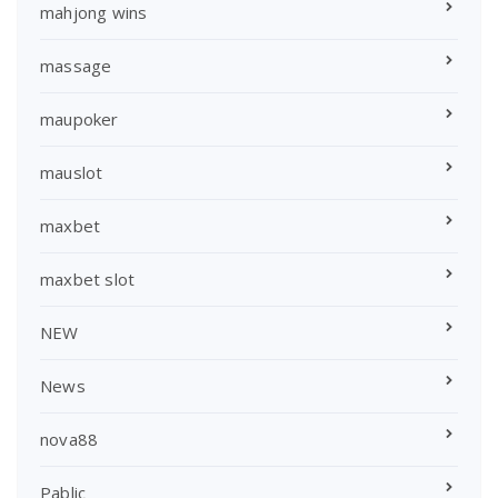
mahjong wins
massage
maupoker
mauslot
maxbet
maxbet slot
NEW
News
nova88
Pablic