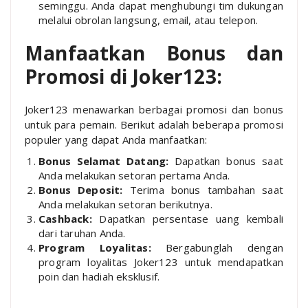
seminggu. Anda dapat menghubungi tim dukungan
melalui obrolan langsung, email, atau telepon.
Manfaatkan Bonus dan
Promosi di Joker123:
Joker123 menawarkan berbagai promosi dan bonus
untuk para pemain. Berikut adalah beberapa promosi
populer yang dapat Anda manfaatkan:
Bonus Selamat Datang:
Dapatkan bonus saat
Anda melakukan setoran pertama Anda.
Bonus Deposit:
Terima bonus tambahan saat
Anda melakukan setoran berikutnya.
Cashback:
Dapatkan persentase uang kembali
dari taruhan Anda.
Program Loyalitas:
Bergabunglah dengan
program loyalitas Joker123 untuk mendapatkan
poin dan hadiah eksklusif.