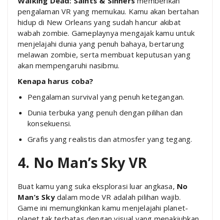
Walking Dead: Saints & Sinners
memberikan
pengalaman VR yang memukau. Kamu akan bertahan
hidup di New Orleans yang sudah hancur akibat
wabah zombie. Gameplaynya mengajak kamu untuk
menjelajahi dunia yang penuh bahaya, bertarung
melawan zombie, serta membuat keputusan yang
akan mempengaruhi nasibmu.
Kenapa harus coba?
Pengalaman survival yang penuh ketegangan.
Dunia terbuka yang penuh dengan pilihan dan
konsekuensi.
Grafis yang realistis dan atmosfer yang tegang.
4. No Man’s Sky VR
Buat kamu yang suka eksplorasi luar angkasa,
No
Man’s Sky
dalam mode VR adalah pilihan wajib.
Game ini memungkinkan kamu menjelajahi planet-
planet tak terbatas dengan visual yang menakjubkan.