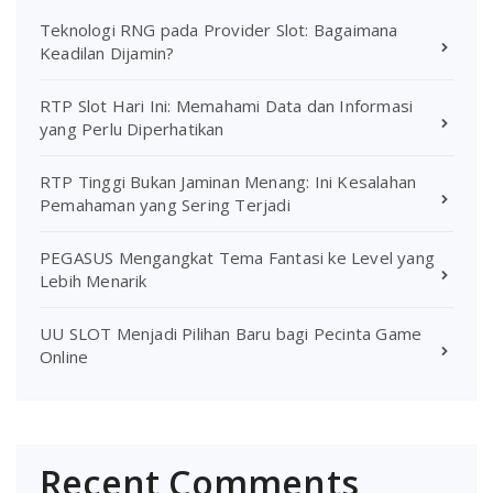
Teknologi RNG pada Provider Slot: Bagaimana
Keadilan Dijamin?
RTP Slot Hari Ini: Memahami Data dan Informasi
yang Perlu Diperhatikan
RTP Tinggi Bukan Jaminan Menang: Ini Kesalahan
Pemahaman yang Sering Terjadi
PEGASUS Mengangkat Tema Fantasi ke Level yang
Lebih Menarik
UU SLOT Menjadi Pilihan Baru bagi Pecinta Game
Online
Recent Comments