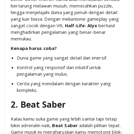
bertarung melawan musuh, memecahkan puzzle,
hingga menjelajahi dunia yang penuh dengan detail
yang luar biasa. Dengan mekanisme gameplay yang
sangat cocok dengan VR,
Half-Life: Alyx
berhasil
menghadirkan pengalaman yang benar-benar
memukau.
Kenapa harus coba?
Dunia game yang sangat detail dan imersif.
Kontrol yang responsif dan intuitif untuk
pengalaman yang mulus.
Cerita yang mendalam dengan karakter yang
kompleks.
2. Beat Saber
Kalau kamu suka game yang lebih santai tapi tetap
bikin adrenalin naik,
Beat Saber
adalah pilihan tepat.
Game musik ini mengharuskan kamu memotong blok-