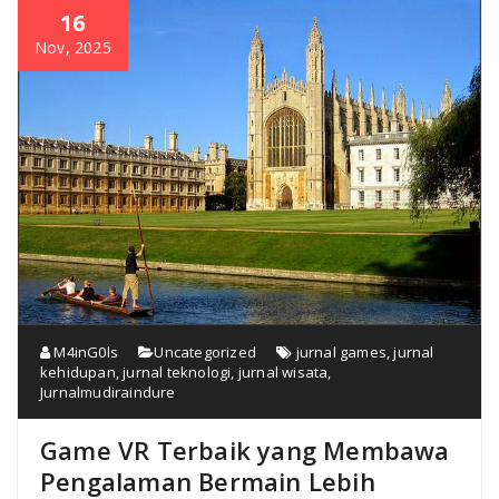
16
Nov, 2025
M4inG0ls
Uncategorized
jurnal games
,
jurnal
kehidupan
,
jurnal teknologi
,
jurnal wisata
,
Jurnalmudiraindure
Game VR Terbaik yang Membawa
Pengalaman Bermain Lebih