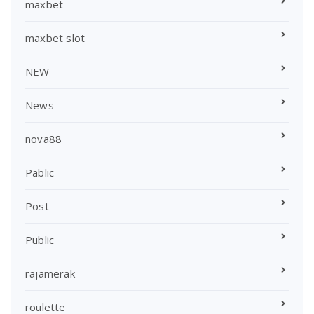
maxbet
maxbet slot
NEW
News
nova88
Pablic
Post
Public
rajamerak
roulette