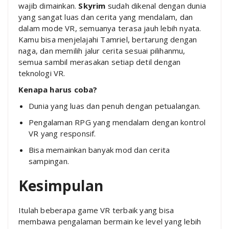
wajib dimainkan.
Skyrim
sudah dikenal dengan dunia
yang sangat luas dan cerita yang mendalam, dan
dalam mode VR, semuanya terasa jauh lebih nyata.
Kamu bisa menjelajahi Tamriel, bertarung dengan
naga, dan memilih jalur cerita sesuai pilihanmu,
semua sambil merasakan setiap detil dengan
teknologi VR.
Kenapa harus coba?
Dunia yang luas dan penuh dengan petualangan.
Pengalaman RPG yang mendalam dengan kontrol
VR yang responsif.
Bisa memainkan banyak mod dan cerita
sampingan.
Kesimpulan
Itulah beberapa game VR terbaik yang bisa
membawa pengalaman bermain ke level yang lebih