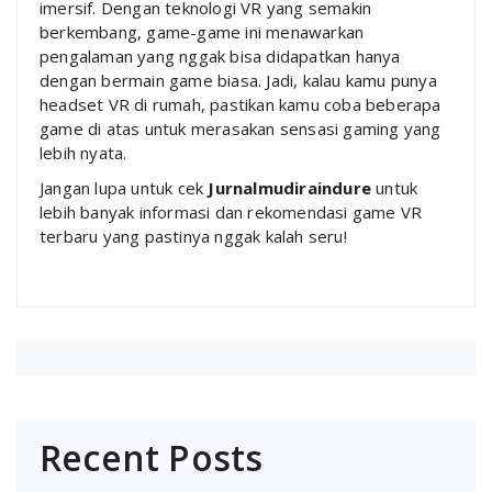
imersif. Dengan teknologi VR yang semakin
berkembang, game-game ini menawarkan
pengalaman yang nggak bisa didapatkan hanya
dengan bermain game biasa. Jadi, kalau kamu punya
headset VR di rumah, pastikan kamu coba beberapa
game di atas untuk merasakan sensasi gaming yang
lebih nyata.
Jangan lupa untuk cek
Jurnalmudiraindure
untuk
lebih banyak informasi dan rekomendasi game VR
terbaru yang pastinya nggak kalah seru!
Recent Posts