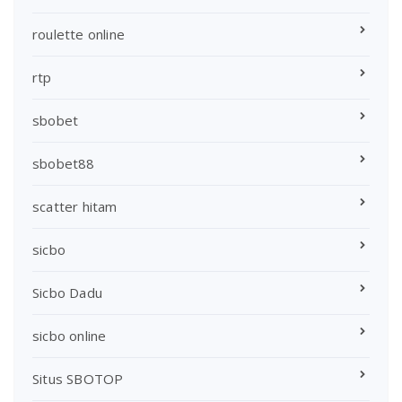
roulette online
rtp
sbobet
sbobet88
scatter hitam
sicbo
Sicbo Dadu
sicbo online
Situs SBOTOP