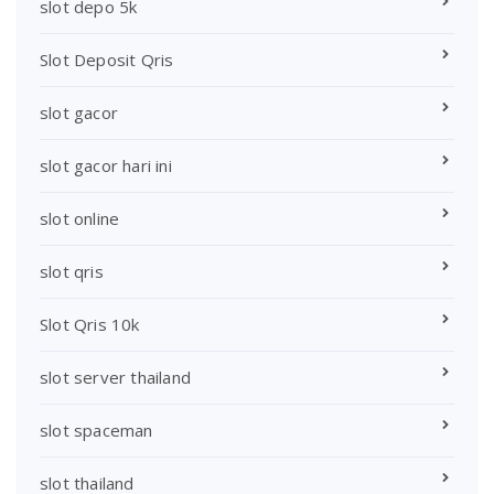
slot depo 5k
Slot Deposit Qris
slot gacor
slot gacor hari ini
slot online
slot qris
Slot Qris 10k
slot server thailand
slot spaceman
slot thailand