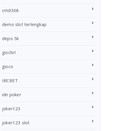
cmd368
demo slot terlengkap
depo 5k
giochi1
gioco
IBCBET
idn poker
joker123
joker123 slot