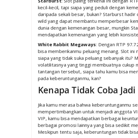
Starburst
: Slot paling terkenal ini dengan
kecil-kecil, tapi siapa yang peduli dengan kem
daripada sekali besar, bukan? Starburst hadir
wild yang dapat membantu memperbesar kem
dunia dengan kemenangan besar, mungkin Starb
mendapatkan kemenangan yang lebih konsisten
White Rabbit Megaways
: Dengan RTP 97.72
bisa memberikanmu peluang menang. Slot ini
siapa yang tidak suka peluang sebanyak itu? M
volatilitasnya yang tinggi membuatnya cukup 
tantangan tersebut, siapa tahu kamu bisa men
pada keberuntunganmu, kan?
Kenapa Tidak Coba Jadi
Jika kamu merasa bahwa keberuntunganmu sedi
mempertimbangkan untuk menjadi anggota VI
VIP, kamu bisa mendapatkan berbagai keuntung
berbagai promosi lainnya yang bisa sedikit
Meskipun tentu saja, keberuntungan tidak bisa