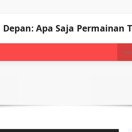
a Depan: Apa Saja Permainan
Search
for: