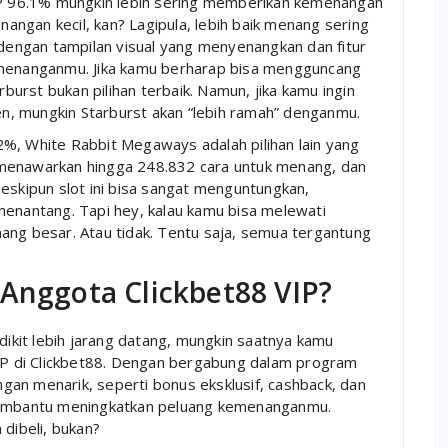
 RTP 96.1% mungkin lebih sering memberikan kemenangan
enangan kecil, kan? Lagipula, lebih baik menang sering
 dengan tampilan visual yang menyenangkan dan fitur
enanganmu. Jika kamu berharap bisa mengguncang
urst bukan pilihan terbaik. Namun, jika kamu ingin
, mungkin Starburst akan “lebih ramah” denganmu.
%, White Rabbit Megaways adalah pilihan lain yang
 menawarkan hingga 248.832 cara untuk menang, dan
eskipun slot ini bisa sangat menguntungkan,
menantang. Tapi hey, kalau kamu bisa melewati
ang besar. Atau tidak. Tentu saja, semua tergantung
 Anggota Clickbet88 VIP?
kit lebih jarang datang, mungkin saatnya kamu
P di Clickbet88. Dengan bergabung dalam program
an menarik, seperti bonus eksklusif, cashback, dan
 membantu meningkatkan peluang kemenanganmu.
 dibeli, bukan?