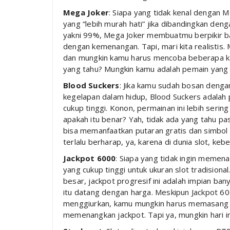
Mega Joker
: Siapa yang tidak kenal dengan M
yang “lebih murah hati” jika dibandingkan deng
yakni 99%, Mega Joker membuatmu berpikir b
dengan kemenangan. Tapi, mari kita realistis. 
dan mungkin kamu harus mencoba beberapa k
yang tahu? Mungkin kamu adalah pemain yang 
Blood Suckers
: Jika kamu sudah bosan denga
kegelapan dalam hidup, Blood Suckers adalah pi
cukup tinggi. Konon, permainan ini lebih se
apakah itu benar? Yah, tidak ada yang tahu pa
bisa memanfaatkan putaran gratis dan simbol
terlalu berharap, ya, karena di dunia slot, ke
Jackpot 6000
: Siapa yang tidak ingin memen
yang cukup tinggi untuk ukuran slot tradision
besar, jackpot progresif ini adalah impian b
itu datang dengan harga. Meskipun Jackpot 
menggiurkan, kamu mungkin harus memasang 
memenangkan jackpot. Tapi ya, mungkin hari i