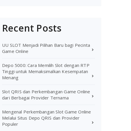
Recent Posts
UU SLOT Menjadi Pilihan Baru bagi Pecinta
Game Online
Depo 5000: Cara Memilih Slot dengan RTP
Tinggi untuk Memaksimalkan Kesempatan
Menang
Slot QRIS dan Perkembangan Game Online
dari Berbagai Provider Ternama
Mengenal Perkembangan Slot Game Online
Melalui Situs Depo QRIS dan Provider
Populer