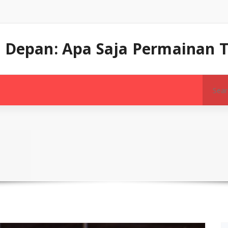
a Depan: Apa Saja Permainan
Search
for: