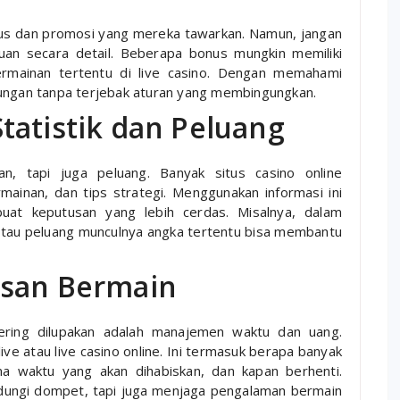
onus dan promosi yang mereka tawarkan. Namun, jangan
tuan secara detail. Beberapa bonus mungkin memiliki
ermainan tertentu di live casino. Dengan memahami
tungan tanpa terjebak aturan yang membingungkan.
tatistik dan Peluang
an, tapi juga peluang. Banyak situs casino online
rmainan, dan tips strategi. Menggunakan informasi ini
t keputusan yang lebih cerdas. Misalnya, dalam
atau peluang munculnya angka tertentu bisa membantu
asan Bermain
sering dilupakan adalah manajemen waktu dan uang.
ve atau live casino online. Ini termasuk berapa banyak
a waktu yang akan dihabiskan, dan kapan berhenti.
ndungi dompet, tapi juga menjaga pengalaman bermain