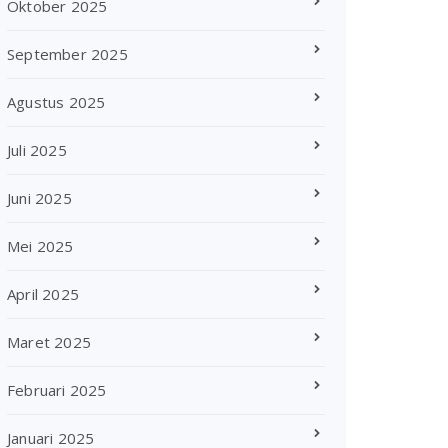
Oktober 2025
September 2025
Agustus 2025
Juli 2025
Juni 2025
Mei 2025
April 2025
Maret 2025
Februari 2025
Januari 2025