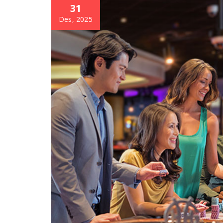
31
Des, 2025