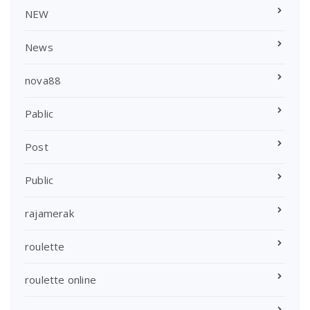
NEW
News
nova88
Pablic
Post
Public
rajamerak
roulette
roulette online