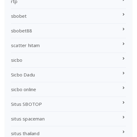
rtp
sbobet
sbobet88
scatter hitam
sicbo
Sicbo Dadu
sicbo online
Situs SBOTOP
situs spaceman
situs thailand