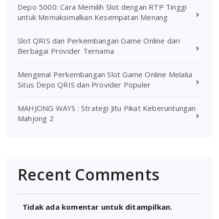
Depo 5000: Cara Memilih Slot dengan RTP Tinggi
untuk Memaksimalkan Kesempatan Menang
Slot QRIS dan Perkembangan Game Online dari
Berbagai Provider Ternama
Mengenal Perkembangan Slot Game Online Melalui
Situs Depo QRIS dan Provider Populer
MAHJONG WAYS : Strategi Jitu Pikat Keberuntungan
Mahjong 2
Recent Comments
Tidak ada komentar untuk ditampilkan.