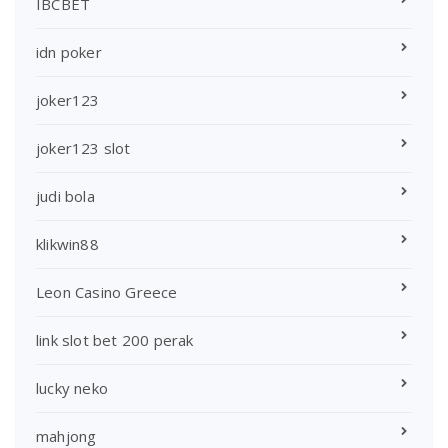
IBCBET
idn poker
joker123
joker123 slot
judi bola
klikwin88
Leon Casino Greece
link slot bet 200 perak
lucky neko
mahjong