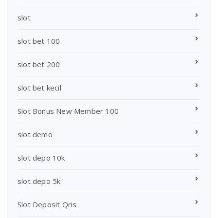
slot
slot bet 100
slot bet 200
slot bet kecil
Slot Bonus New Member 100
slot demo
slot depo 10k
slot depo 5k
Slot Deposit Qris