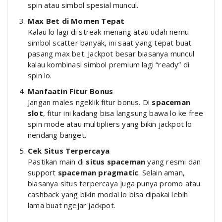
spin atau simbol spesial muncul.
Max Bet di Momen Tepat
Kalau lo lagi di streak menang atau udah nemu
simbol scatter banyak, ini saat yang tepat buat
pasang max bet. Jackpot besar biasanya muncul
kalau kombinasi simbol premium lagi “ready” di
spin lo.
Manfaatin Fitur Bonus
Jangan males ngeklik fitur bonus. Di
spaceman
slot
, fitur ini kadang bisa langsung bawa lo ke free
spin mode atau multipliers yang bikin jackpot lo
nendang banget.
Cek Situs Terpercaya
Pastikan main di
situs spaceman
yang resmi dan
support
spaceman pragmatic
. Selain aman,
biasanya situs terpercaya juga punya promo atau
cashback yang bikin modal lo bisa dipakai lebih
lama buat ngejar jackpot.