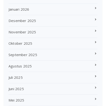
Januari 2026
Desember 2025
November 2025
Oktober 2025
September 2025
Agustus 2025
Juli 2025
Juni 2025
Mei 2025