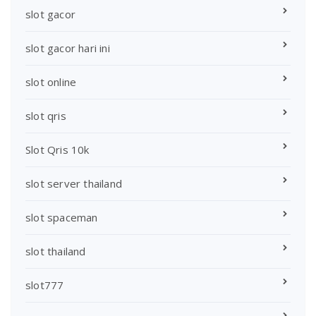
slot gacor
slot gacor hari ini
slot online
slot qris
Slot Qris 10k
slot server thailand
slot spaceman
slot thailand
slot777