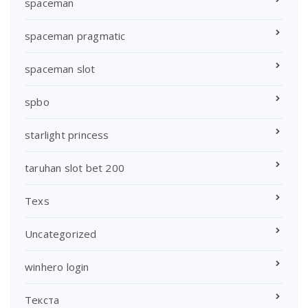
spaceman
spaceman pragmatic
spaceman slot
spbo
starlight princess
taruhan slot bet 200
Texs
Uncategorized
winhero login
Текста