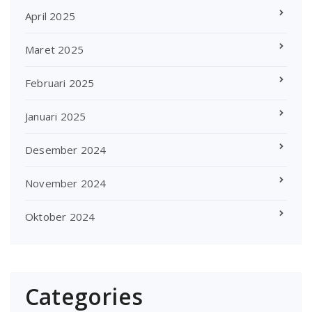
April 2025
Maret 2025
Februari 2025
Januari 2025
Desember 2024
November 2024
Oktober 2024
Categories