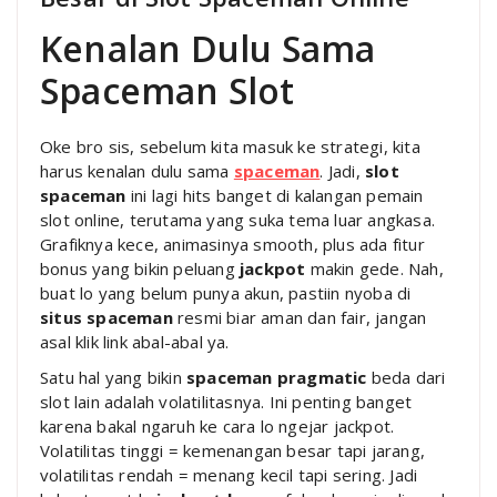
Kenalan Dulu Sama
Spaceman Slot
Oke bro sis, sebelum kita masuk ke strategi, kita
harus kenalan dulu sama
spaceman
. Jadi,
slot
spaceman
ini lagi hits banget di kalangan pemain
slot online, terutama yang suka tema luar angkasa.
Grafiknya kece, animasinya smooth, plus ada fitur
bonus yang bikin peluang
jackpot
makin gede. Nah,
buat lo yang belum punya akun, pastiin nyoba di
situs spaceman
resmi biar aman dan fair, jangan
asal klik link abal-abal ya.
Satu hal yang bikin
spaceman pragmatic
beda dari
slot lain adalah volatilitasnya. Ini penting banget
karena bakal ngaruh ke cara lo ngejar jackpot.
Volatilitas tinggi = kemenangan besar tapi jarang,
volatilitas rendah = menang kecil tapi sering. Jadi