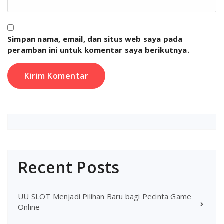
Simpan nama, email, dan situs web saya pada
peramban ini untuk komentar saya berikutnya.
Recent Posts
UU SLOT Menjadi Pilihan Baru bagi Pecinta Game
Online