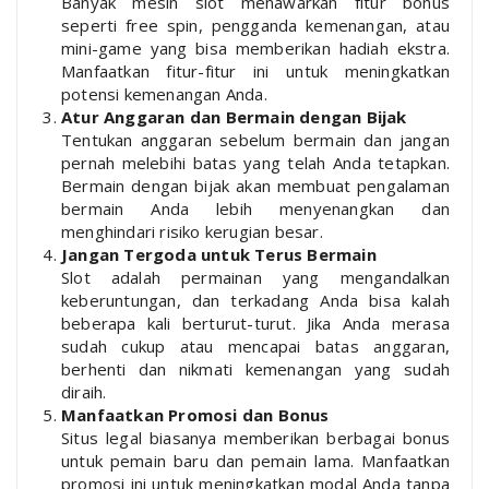
Banyak mesin slot menawarkan fitur bonus
seperti free spin, pengganda kemenangan, atau
mini-game yang bisa memberikan hadiah ekstra.
Manfaatkan fitur-fitur ini untuk meningkatkan
potensi kemenangan Anda.
Atur Anggaran dan Bermain dengan Bijak
Tentukan anggaran sebelum bermain dan jangan
pernah melebihi batas yang telah Anda tetapkan.
Bermain dengan bijak akan membuat pengalaman
bermain Anda lebih menyenangkan dan
menghindari risiko kerugian besar.
Jangan Tergoda untuk Terus Bermain
Slot adalah permainan yang mengandalkan
keberuntungan, dan terkadang Anda bisa kalah
beberapa kali berturut-turut. Jika Anda merasa
sudah cukup atau mencapai batas anggaran,
berhenti dan nikmati kemenangan yang sudah
diraih.
Manfaatkan Promosi dan Bonus
Situs legal biasanya memberikan berbagai bonus
untuk pemain baru dan pemain lama. Manfaatkan
promosi ini untuk meningkatkan modal Anda tanpa