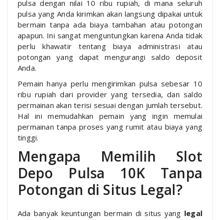
pulsa dengan nilai 10 ribu rupiah, di mana seluruh
pulsa yang Anda kirimkan akan langsung dipakai untuk
bermain tanpa ada biaya tambahan atau potongan
apapun. Ini sangat menguntungkan karena Anda tidak
perlu khawatir tentang biaya administrasi atau
potongan yang dapat mengurangi saldo deposit
Anda.
Pemain hanya perlu mengirimkan pulsa sebesar 10
ribu rupiah dari provider yang tersedia, dan saldo
permainan akan terisi sesuai dengan jumlah tersebut.
Hal ini memudahkan pemain yang ingin memulai
permainan tanpa proses yang rumit atau biaya yang
tinggi.
Mengapa Memilih Slot
Depo Pulsa 10K Tanpa
Potongan di Situs Legal?
Ada banyak keuntungan bermain di situs yang
legal