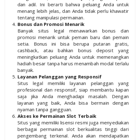
dan adil. Ini berarti bahwa peluang Anda untuk
menang lebih jelas, dan Anda tidak perlu khawatir
tentang manipulasi permainan.
Bonus dan Promosi Menarik
Banyak situs legal menawarkan bonus dan
promosi menarik untuk pemain baru dan pemain
setia. Bonus ini bisa berupa putaran gratis,
cashback, atau bahkan bonus deposit yang
meningkatkan peluang Anda untuk memenangkan
hadiah besar tanpa harus menambah modal terlalu
banyak.
Layanan Pelanggan yang Responsif
Situs legal memiliki layanan pelanggan yang
profesional dan responsif, siap membantu kapan
saja jika Anda menghadapi masalah. Dengan
layanan yang baik, Anda bisa bermain dengan
nyaman tanpa gangguan.
Akses ke Permainan Slot Terbaik
Situs yang memiliki lisensi resmi juga menyediakan
berbagai permainan slot berkualitas tinggi dari
pengembang terkenal. Anda akan mendapatkan