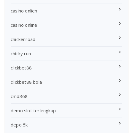
casino onlien
casino online
chickenroad
chicky run
clickbet88
clickbet88 bola
cmd368
demo slot terlengkap
depo 5k