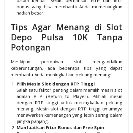
dalam kendali. Selalu perhatikan RTP dan fitur
bonus yang bisa membantu Anda memenangkan
hadiah besar.
Tips Agar Menang di Slot
Depo Pulsa 10K Tanpa
Potongan
Meskipun permainan slot mengandalkan
keberuntungan, ada beberapa tips yang dapat
membantu Anda meningkatkan peluang menang:
Pilih Mesin Slot dengan RTP Tinggi
Salah satu faktor penting dalam memilih mesin slot
adalah RTP (Return to Player). Pilihlah mesin
dengan RTP tinggi untuk meningkatkan peluang
menang. Mesin slot dengan RTP tinggi umumnya
menawarkan kemenangan yang lebih sering dalam
jangka panjang.
Manfaatkan Fitur Bonus dan Free Spin