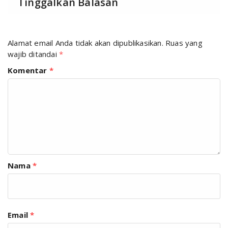
Tinggalkan Balasan
Alamat email Anda tidak akan dipublikasikan.
Ruas yang
wajib ditandai
*
Komentar
*
Nama
*
Email
*