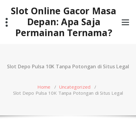
Skip
Slot Online Gacor Masa
to
content
Depan: Apa Saja
Permainan Ternama?
Slot Depo Pulsa 10K Tanpa Potongan di Situs Legal
Home
/
Uncategorized
/
Slot Depo Pulsa 10K Tanpa Potongan di Situs Legal