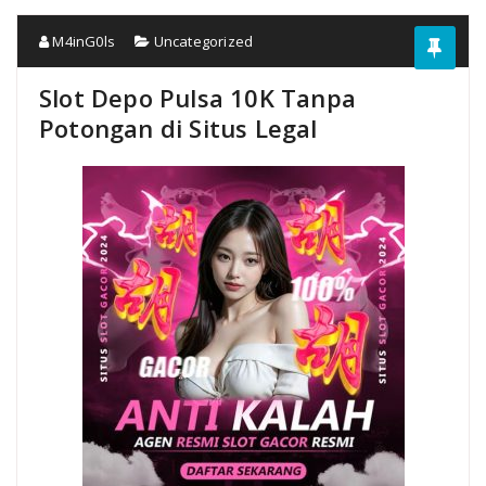
M4inG0ls
Uncategorized
Slot Depo Pulsa 10K Tanpa
Potongan di Situs Legal