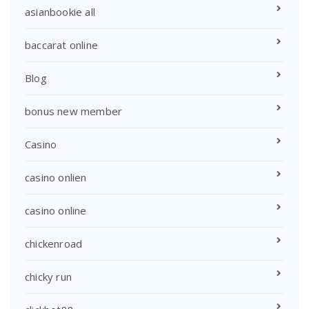
asianbookie all
baccarat online
Blog
bonus new member
Casino
casino onlien
casino online
chickenroad
chicky run