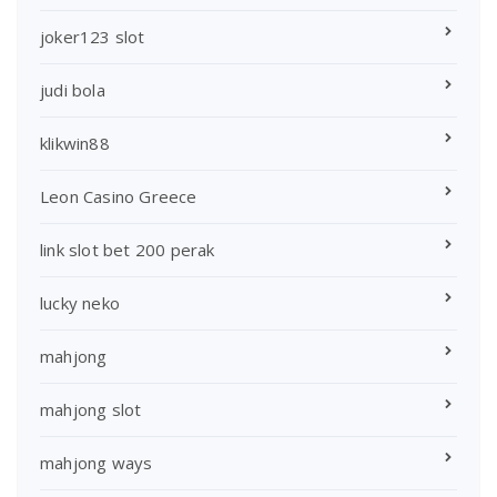
joker123 slot
judi bola
klikwin88
Leon Casino Greece
link slot bet 200 perak
lucky neko
mahjong
mahjong slot
mahjong ways