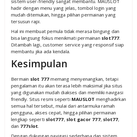
sistem user-friendly sangat membantu. MAUSLOT
hadir dengan menu yang jelas, tombol login yang
mudah ditemukan, hingga pilihan permainan yang
tersusun rapi.
Hal ini membuat pemula tidak merasa bingung dan
bisa langsung fokus menikmati permainan
slot777
.
Ditambah lagi, customer service yang responsif siap
membantu jika ada kendala.
Kesimpulan
Bermain
slot 777
memang menyenangkan, tetapi
pengalaman itu akan terasa lebih maksimal jika situs
yang digunakan mudah diakses dan memiliki navigasi
friendly. Situs resmi seperti
MAUSLOT
menghadirkan
semua hal tersebut, mulai dari antarmuka ramah
pengguna, akses cepat, hingga pilihan permainan
lengkap seperti
slot777
,
slot gacor 777
,
slot77
,
dan
777slot
.
Dengan dukungan navigasi sederhana dan sistem