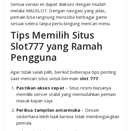
Semua variasi ini dapat diakses dengan mudah
melalui MAUSLOT. Dengan navigasi yang jelas,
pemain bisa langsung mencoba berbagai game
sesuai selera tanpa perlu bingung mencari menu.
Tips Memilih Situs
Slot777 yang Ramah
Pengguna
Agar tidak salah pilih, berikut beberapa tips penting
saat mencari situs untuk bermain
slot 777
:
Pastikan akses cepat
– Situs resmi biasanya
memiliki server stabil yang memudahkan pemain
masuk kapan saja.
Periksa tampilan antarmuka
– Desain
sederhana lebih baik karena tidak membingungkan
pemula.