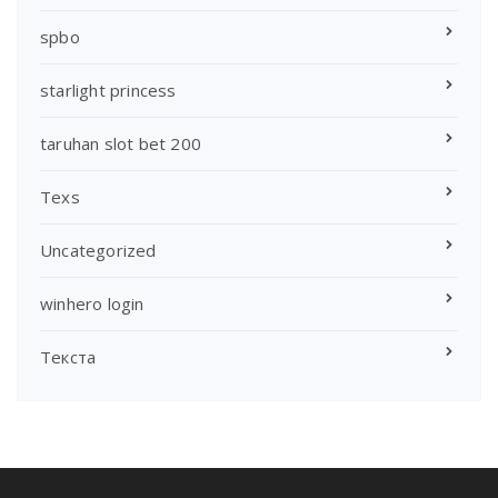
spbo
starlight princess
taruhan slot bet 200
Texs
Uncategorized
winhero login
Текста