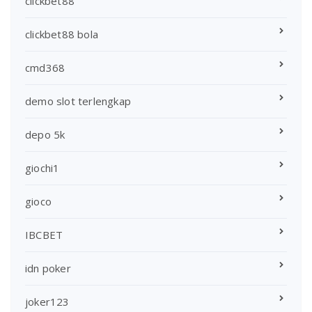
clickbet88
clickbet88 bola
cmd368
demo slot terlengkap
depo 5k
giochi1
gioco
IBCBET
idn poker
joker123