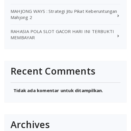
MAHJONG WAYS : Strategi Jitu Pikat Keberuntungan
Mahjong 2
RAHASIA POLA SLOT GACOR HARI INI TERBUKTI
MEMBAYAR
Recent Comments
Tidak ada komentar untuk ditampilkan.
Archives