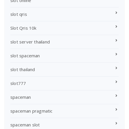
slot online
slot qris
Slot Qris 10k
slot server thailand
slot spaceman
slot thailand
slot777
spaceman
spaceman pragmatic
spaceman slot