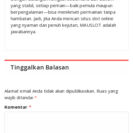
yang stabil, setiap pemain—baik pemula maupun
berpengalaman—bisa menikmati permainan tanpa
hambatan. Jadi, jika Anda mencari situs slot online
yang nyaman dan penuh kejutan, MAUSLOT adalah
jawabannya.
Tinggalkan Balasan
Alamat email Anda tidak akan dipublikasikan.
Ruas yang
wajib ditandai
*
Komentar
*