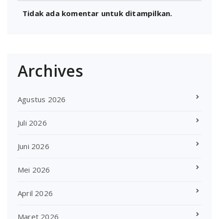
Tidak ada komentar untuk ditampilkan.
Archives
Agustus 2026
Juli 2026
Juni 2026
Mei 2026
April 2026
Maret 2026