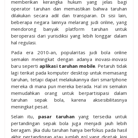
memberikan kerangka hukum yang jelas bagi
operator taruhan dan memastikan bahwa taruhan
dilakukan secara adil dan transparan. Di sisi lain,
beberapa negara lainnya melarang judi online, yang
mendorong banyak platform taruhan untuk
beroperasi dari yurisdiksi yang lebih longgar dalam
hal regulasi.
Pada era 2010-an, popularitas judi bola online
semakin meningkat dengan adanya inovasi-inovasi
baru seperti
aplikasi taruhan mobile
. Petaruh tidak
lagi terikat pada komputer desktop untuk memasang
taruhan, tetapi dapat melakukannya dari smartphone
mereka di mana pun mereka berada. Hal ini semakin
memudahkan orang untuk berpartisipasi dalam
taruhan sepak bola, karena aksesibilitasnya
meningkat pesat.
Selain itu,
pasar taruhan
yang tersedia untuk
pertandingan sepak bola juga menjadi jauh lebih
beragam. Jika dulu taruhan hanya berfokus pada hasil
akhir pertandingan atau jumlah gol yang dicetak, kini