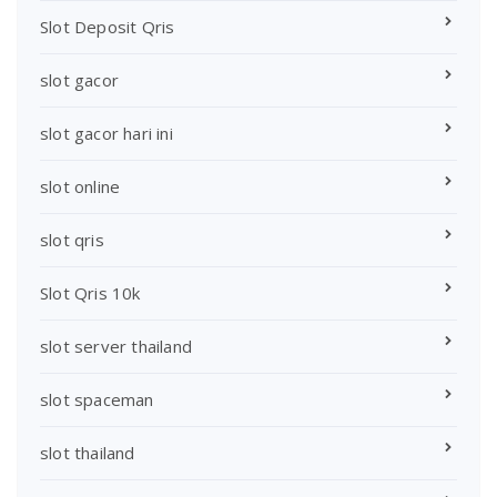
Slot Deposit Qris
slot gacor
slot gacor hari ini
slot online
slot qris
Slot Qris 10k
slot server thailand
slot spaceman
slot thailand