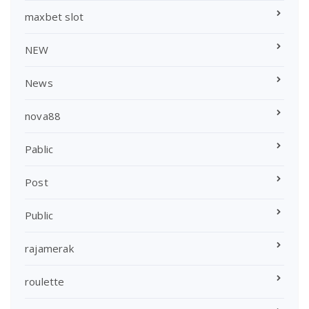
maxbet slot
NEW
News
nova88
Pablic
Post
Public
rajamerak
roulette