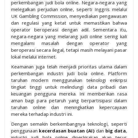
perkembangan judi bola online. Negara-negara yang
melegalkan perjudian online, seperti Inggris melalui
UK Gambling Commission, menyediakan pengawasan
dan regulasi yang ketat untuk memastikan bahwa
operator beroperasi dengan adil. Sementara itu,
negara-negara yang melarang judi online sering kali
mengalami masalah dengan operator yang
beroperasi secara ilegal, tetapi masih melayani pasar
lokal melalui internet.
Keamanan juga telah menjadi prioritas utama dalam
perkembangan industri judi bola online. Platform
taruhan modern menggunakan teknologi enkripsi
tingkat tinggi untuk melindungi data pribadi dan
keuangan pengguna mereka. Ini memberikan rasa
aman bagi para petaruh yang berpartisipasi dalam
taruhan online dan meningkatkan kepercayaan
mereka terhadap industri ini.
Dengan semakin berkembangnya teknologi, seperti
penggunaan
kecerdasan buatan (AI)
dan
big data
,
industri judi bola online diperkirakan akan terus