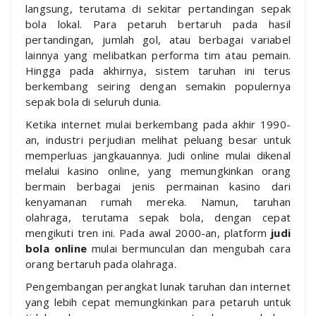
langsung, terutama di sekitar pertandingan sepak
bola lokal. Para petaruh bertaruh pada hasil
pertandingan, jumlah gol, atau berbagai variabel
lainnya yang melibatkan performa tim atau pemain.
Hingga pada akhirnya, sistem taruhan ini terus
berkembang seiring dengan semakin populernya
sepak bola di seluruh dunia.
Ketika internet mulai berkembang pada akhir 1990-
an, industri perjudian melihat peluang besar untuk
memperluas jangkauannya. Judi online mulai dikenal
melalui kasino online, yang memungkinkan orang
bermain berbagai jenis permainan kasino dari
kenyamanan rumah mereka. Namun, taruhan
olahraga, terutama sepak bola, dengan cepat
mengikuti tren ini. Pada awal 2000-an, platform
judi
bola online
mulai bermunculan dan mengubah cara
orang bertaruh pada olahraga.
Pengembangan perangkat lunak taruhan dan internet
yang lebih cepat memungkinkan para petaruh untuk