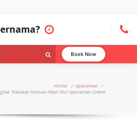
 Ternama?
Book Now
Home
/
spaceman
/
gital: Rasakan Sensasi Main Slot Spaceman Online