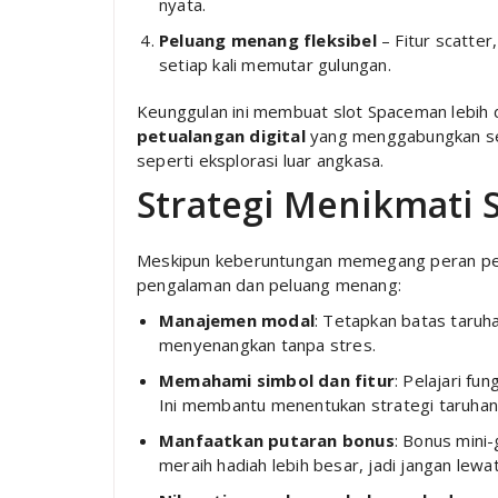
nyata.
Peluang menang fleksibel
– Fitur scatter
setiap kali memutar gulungan.
Keunggulan ini membuat slot Spaceman lebih d
petualangan digital
yang menggabungkan se
seperti eksplorasi luar angkasa.
Strategi Menikmati 
Meskipun keberuntungan memegang peran pent
pengalaman dan peluang menang:
Manajemen modal
: Tetapkan batas taru
menyenangkan tanpa stres.
Memahami simbol dan fitur
: Pelajari fu
Ini membantu menentukan strategi taruhan 
Manfaatkan putaran bonus
: Bonus mini
meraih hadiah lebih besar, jadi jangan lewa