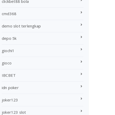
clickbet88 bola
cmd368
demo slot terlengkap
depo 5k
giochi1
gioco
IBCBET
idn poker
joker123
joker123 slot