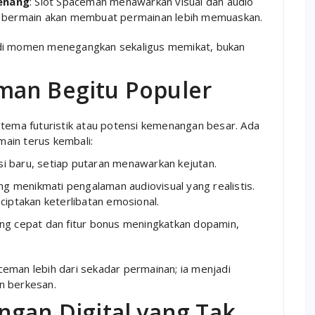
enang
: Slot Spaceman menawarkan visual dan audio
 bermain akan membuat permainan lebih memuaskan.
adi momen menegangkan sekaligus memikat, bukan
man Begitu Populer
 tema futuristik atau potensi kemenangan besar. Ada
ain terus kembali:
ksi baru, setiap putaran menawarkan kejutan.
g menikmati pengalaman audiovisual yang realistis.
iptakan keterlibatan emosional.
ang cepat dan fitur bonus meningkatkan dopamin,
eman lebih dari sekadar permainan; ia menjadi
n berkesan.
ngan Digital yang Tak