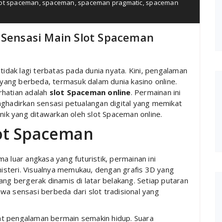
lot spaceman
,
spaceman
,
spaceman pragmatic
,
spaceman
 Sensasi Main Slot Spaceman
tidak lagi terbatas pada dunia nyata. Kini, pengalaman
ang berbeda, termasuk dalam dunia kasino online.
rhatian adalah
slot Spaceman online
. Permainan ini
nghadirkan sensasi petualangan digital yang memikat
unik yang ditawarkan oleh slot Spaceman online.
ot Spaceman
a luar angkasa yang futuristik, permainan ini
steri. Visualnya memukau, dengan grafis 3D yang
ang bergerak dinamis di latar belakang. Setiap putaran
wa sensasi berbeda dari slot tradisional yang
 pengalaman bermain semakin hidup. Suara