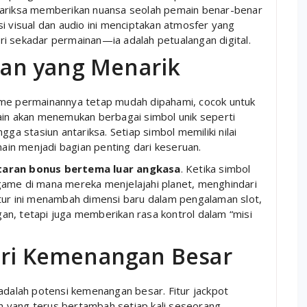
tariksa memberikan nuansa seolah pemain benar-benar
i visual dan audio ini menciptakan atmosfer yang
i sekadar permainan—ia adalah petualangan digital.
an yang Menarik
sme permainannya tetap mudah dipahami, cocok untuk
n akan menemukan berbagai simbol unik seperti
ga stasiun antariksa. Setiap simbol memiliki nilai
in menjadi bagian penting dari keseruan.
taran bonus bertema luar angkasa
. Ketika simbol
game di mana mereka menjelajahi planet, menghindari
tur ini menambah dimensi baru dalam pengalaman slot,
n, tetapi juga memberikan rasa kontrol dalam “misi
ari Kemenangan Besar
adalah potensi kemenangan besar. Fitur jackpot
 yang terus bertambah setiap kali seseorang