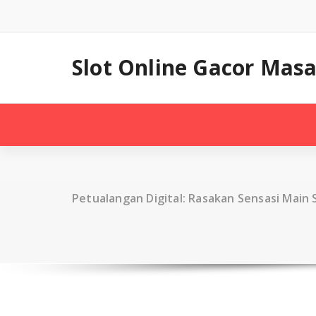
Skip
to
content
Slot Online Gacor Mas
Petualangan Digital: Rasakan Sensasi Main