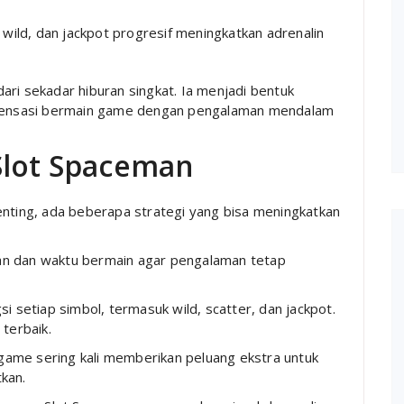
, wild, dan jackpot progresif meningkatkan adrenalin
ari sekadar hiburan singkat. Ia menjadi bentuk
nsasi bermain game dengan pengalaman mendalam
Slot Spaceman
ing, ada beberapa strategi yang bisa meningkatkan
han dan waktu bermain agar pengalaman tetap
ngsi setiap simbol, termasuk wild, scatter, dan jackpot.
terbaik.
-game sering kali memberikan peluang ekstra untuk
tkan.