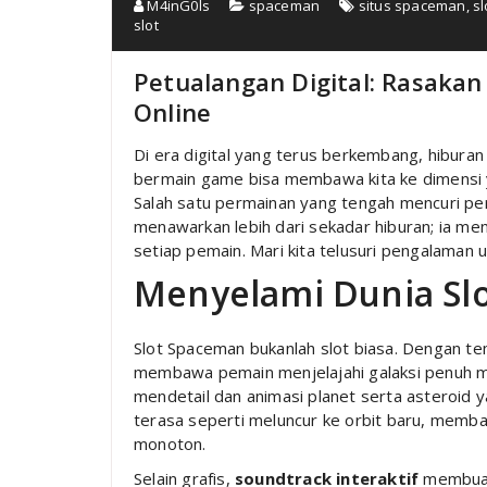
M4inG0ls
spaceman
situs spaceman
,
s
slot
Petualangan Digital: Rasakan
Online
Di era digital yang terus berkembang, hiburan 
bermain game bisa membawa kita ke dimensi y
Salah satu permainan yang tengah mencuri pe
menawarkan lebih dari sekadar hiburan; ia me
setiap pemain. Mari kita telusuri pengalaman 
Menyelami Dunia Sl
Slot Spaceman bukanlah slot biasa. Dengan tem
membawa pemain menjelajahi galaksi penuh mi
mendetail dan animasi planet serta asteroid y
terasa seperti meluncur ke orbit baru, memba
monoton.
Selain grafis,
soundtrack interaktif
membuat