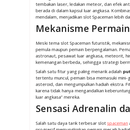
tembakan laser, ledakan meteor, dan efek an
berada di dalam kapsul luar angkasa. Kombinas
mendalam, menjadikan slot Spaceman lebih dar
Mekanisme Permain
Meski tema slot Spaceman futuristik, mekani
pemula maupun pemain berpengalaman. Pemai
astronaut, pesawat luar angkasa, meteorit, hing
kemenangan berbeda, sehingga strategi berma
Salah satu fitur yang paling menarik adalah
pu
tertentu muncul, pemain bisa memasuki mini-
asteroid, dan mengumpulkan hadiah ekstra. Fi
karena tidak hanya mengandalkan keberuntunga
luar angkasa” mereka.
Sensasi Adrenalin d
Salah satu daya tarik terbesar slot
spaceman
progresif memungkinkan pemain meraih hadiah