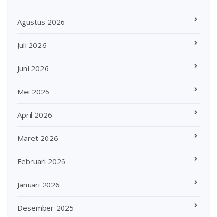
Agustus 2026
Juli 2026
Juni 2026
Mei 2026
April 2026
Maret 2026
Februari 2026
Januari 2026
Desember 2025