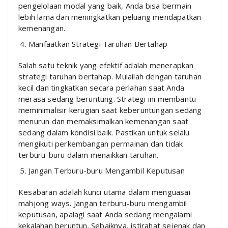
pengelolaan modal yang baik, Anda bisa bermain
lebih lama dan meningkatkan peluang mendapatkan
kemenangan.
Manfaatkan Strategi Taruhan Bertahap
Salah satu teknik yang efektif adalah menerapkan
strategi taruhan bertahap. Mulailah dengan taruhan
kecil dan tingkatkan secara perlahan saat Anda
merasa sedang beruntung. Strategi ini membantu
meminimalisir kerugian saat keberuntungan sedang
menurun dan memaksimalkan kemenangan saat
sedang dalam kondisi baik. Pastikan untuk selalu
mengikuti perkembangan permainan dan tidak
terburu-buru dalam menaikkan taruhan.
Jangan Terburu-buru Mengambil Keputusan
Kesabaran adalah kunci utama dalam menguasai
mahjong ways. Jangan terburu-buru mengambil
keputusan, apalagi saat Anda sedang mengalami
kekalahan beruntun. Sebaiknya, istirahat sejenak dan