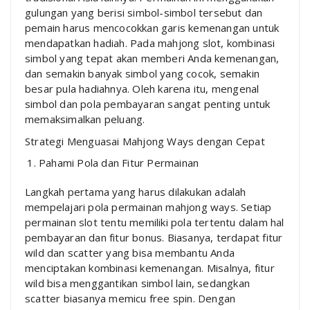
gulungan yang berisi simbol-simbol tersebut dan
pemain harus mencocokkan garis kemenangan untuk
mendapatkan hadiah. Pada mahjong slot, kombinasi
simbol yang tepat akan memberi Anda kemenangan,
dan semakin banyak simbol yang cocok, semakin
besar pula hadiahnya. Oleh karena itu, mengenal
simbol dan pola pembayaran sangat penting untuk
memaksimalkan peluang.
Strategi Menguasai Mahjong Ways dengan Cepat
Pahami Pola dan Fitur Permainan
Langkah pertama yang harus dilakukan adalah
mempelajari pola permainan mahjong ways. Setiap
permainan slot tentu memiliki pola tertentu dalam hal
pembayaran dan fitur bonus. Biasanya, terdapat fitur
wild dan scatter yang bisa membantu Anda
menciptakan kombinasi kemenangan. Misalnya, fitur
wild bisa menggantikan simbol lain, sedangkan
scatter biasanya memicu free spin. Dengan