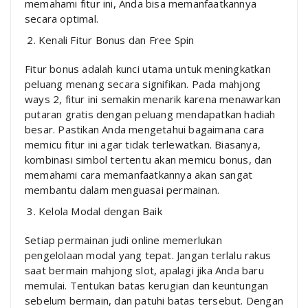
memahami fitur ini, Anda bisa memanfaatkannya
secara optimal.
Kenali Fitur Bonus dan Free Spin
Fitur bonus adalah kunci utama untuk meningkatkan
peluang menang secara signifikan. Pada mahjong
ways 2, fitur ini semakin menarik karena menawarkan
putaran gratis dengan peluang mendapatkan hadiah
besar. Pastikan Anda mengetahui bagaimana cara
memicu fitur ini agar tidak terlewatkan. Biasanya,
kombinasi simbol tertentu akan memicu bonus, dan
memahami cara memanfaatkannya akan sangat
membantu dalam menguasai permainan.
Kelola Modal dengan Baik
Setiap permainan judi online memerlukan
pengelolaan modal yang tepat. Jangan terlalu rakus
saat bermain mahjong slot, apalagi jika Anda baru
memulai. Tentukan batas kerugian dan keuntungan
sebelum bermain, dan patuhi batas tersebut. Dengan