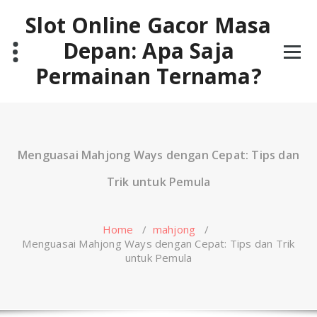
Skip
Slot Online Gacor Masa
to
content
Depan: Apa Saja
Permainan Ternama?
Menguasai Mahjong Ways dengan Cepat: Tips dan
Trik untuk Pemula
Home
/
mahjong
/
Menguasai Mahjong Ways dengan Cepat: Tips dan Trik
untuk Pemula