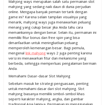
Mahjong ways merupakan salah satu permainan slot
mahjong yang sedang naik daun di dunia perjudian
online. Mengapa banyak pemain tertarik dengan
game ini? Karena selain tampilan visualnya yang
menarik, mahjong ways juga menawarkan peluang
menang yang cukup besar jika Anda tahu cara
memainkannya dengan benar. Selain itu, permainan ini
memiliki fitur bonus dan free spin yang bisa
dimanfaatkan untuk meningkatkan peluang
memperoleh kemenangan besar. Bagi pemula,
mengenal
link mahjong
ways 2 juga penting karena
versi ini menawarkan fitur dan mekanisme yang
berbeda, sehingga memperluas pengalaman bermain
Anda.
Memahami Dasar-dasar Slot Mahjong
Sebelum masuk ke strategi penguasaan, penting
untuk memahami dasar dari slot mahjong. Slot
mahjong biasanya memiliki simbol-simbol khas
seperti karakter mahjong, angka, dan gambar
tradisional Asia lainnya. Permainan ini menggunakan