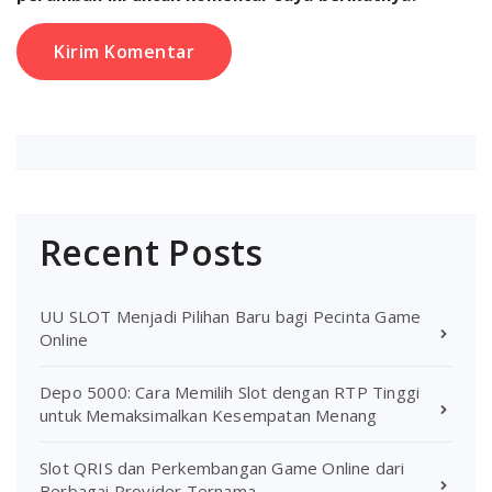
Recent Posts
UU SLOT Menjadi Pilihan Baru bagi Pecinta Game
Online
Depo 5000: Cara Memilih Slot dengan RTP Tinggi
untuk Memaksimalkan Kesempatan Menang
Slot QRIS dan Perkembangan Game Online dari
Berbagai Provider Ternama