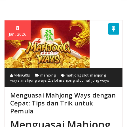
8
Jan, 2026
M4inG0ls
mahjong
mahjong slot
,
mahjong
ways
,
mahjong ways 2
,
slot mahjong
,
slot mahjong ways
Menguasai Mahjong Ways dengan
Cepat: Tips dan Trik untuk
Pemula
Menguasai Mahjong