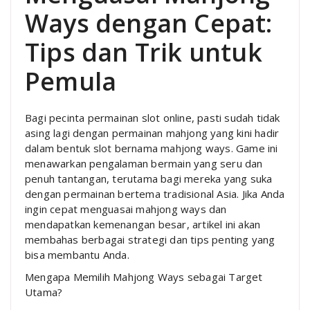
Ways dengan Cepat:
Tips dan Trik untuk
Pemula
Bagi pecinta permainan slot online, pasti sudah tidak
asing lagi dengan permainan mahjong yang kini hadir
dalam bentuk slot bernama mahjong ways. Game ini
menawarkan pengalaman bermain yang seru dan
penuh tantangan, terutama bagi mereka yang suka
dengan permainan bertema tradisional Asia. Jika Anda
ingin cepat menguasai mahjong ways dan
mendapatkan kemenangan besar, artikel ini akan
membahas berbagai strategi dan tips penting yang
bisa membantu Anda.
Mengapa Memilih Mahjong Ways sebagai Target
Utama?