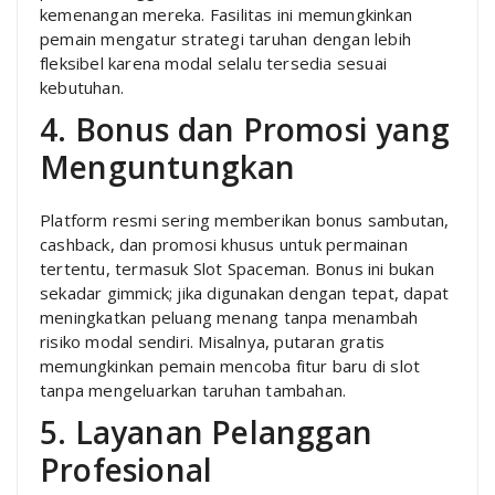
kemenangan mereka. Fasilitas ini memungkinkan
pemain mengatur strategi taruhan dengan lebih
fleksibel karena modal selalu tersedia sesuai
kebutuhan.
4. Bonus dan Promosi yang
Menguntungkan
Platform resmi sering memberikan bonus sambutan,
cashback, dan promosi khusus untuk permainan
tertentu, termasuk Slot Spaceman. Bonus ini bukan
sekadar gimmick; jika digunakan dengan tepat, dapat
meningkatkan peluang menang tanpa menambah
risiko modal sendiri. Misalnya, putaran gratis
memungkinkan pemain mencoba fitur baru di slot
tanpa mengeluarkan taruhan tambahan.
5. Layanan Pelanggan
Profesional