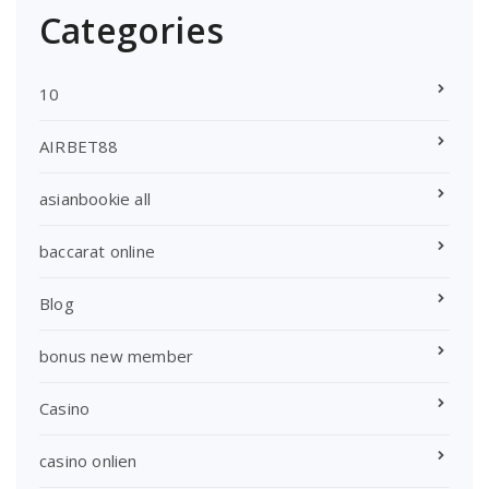
Categories
10
AIRBET88
asianbookie all
baccarat online
Blog
bonus new member
Casino
casino onlien