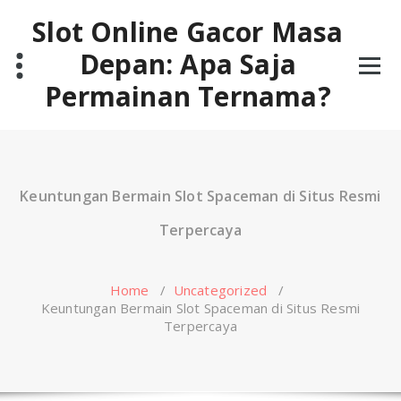
Skip
Slot Online Gacor Masa
to
content
Depan: Apa Saja
Permainan Ternama?
Keuntungan Bermain Slot Spaceman di Situs Resmi
Terpercaya
Home
/
Uncategorized
/
Keuntungan Bermain Slot Spaceman di Situs Resmi
Terpercaya