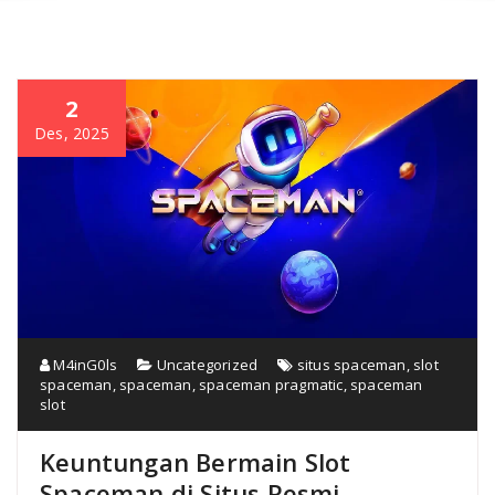
2
Des, 2025
M4inG0ls
Uncategorized
situs spaceman
,
slot
spaceman
,
spaceman
,
spaceman pragmatic
,
spaceman
slot
Keuntungan Bermain Slot
Spaceman di Situs Resmi