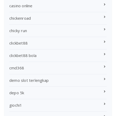
casino online
chickenroad
chicky run
clickbet88
clickbet88 bola
cmd368
demo slot terlengkap
depo 5k
giochi1