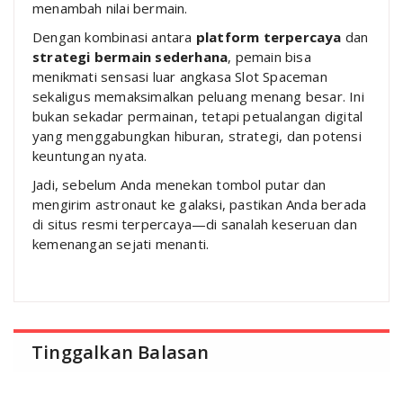
menambah nilai bermain.
Dengan kombinasi antara
platform terpercaya
dan
strategi bermain sederhana
, pemain bisa
menikmati sensasi luar angkasa Slot Spaceman
sekaligus memaksimalkan peluang menang besar. Ini
bukan sekadar permainan, tetapi petualangan digital
yang menggabungkan hiburan, strategi, dan potensi
keuntungan nyata.
Jadi, sebelum Anda menekan tombol putar dan
mengirim astronaut ke galaksi, pastikan Anda berada
di situs resmi terpercaya—di sanalah keseruan dan
kemenangan sejati menanti.
Tinggalkan Balasan