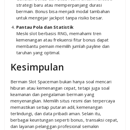
strategi baru atau memperpanjang durasi
bermain. Bonus bisa menjadi modal tambahan
untuk mengejar jackpot tanpa risiko besar.
Pantau Pola dan Statistik
Meski slot berbasis RNG, memahami tren
kemenangan atau frekuensi fitur bonus dapat
membantu pemain memilih jumlah payline dan
taruhan yang optimal.
Kesimpulan
Bermain Slot Spaceman bukan hanya soal mencari
hiburan atau kemenangan cepat, tetapi juga soal
keamanan dan pengalaman bermain yang
menyenangkan. Memilih situs resmi dan terpercaya
memastikan setiap putaran adil, kemenangan
terlindungi, dan data pribadi aman. Selain itu,
berbagai keuntungan seperti bonus, transaksi cepat,
dan layanan pelanggan profesional semakin