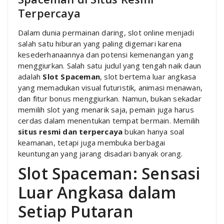
Terpercaya
Dalam dunia permainan daring, slot online menjadi
salah satu hiburan yang paling digemari karena
kesederhanaannya dan potensi kemenangan yang
menggiurkan. Salah satu judul yang tengah naik daun
adalah
Slot Spaceman
, slot bertema luar angkasa
yang memadukan visual futuristik, animasi menawan,
dan fitur bonus menggiurkan. Namun, bukan sekadar
memilih slot yang menarik saja, pemain juga harus
cerdas dalam menentukan tempat bermain. Memilih
situs resmi dan terpercaya
bukan hanya soal
keamanan, tetapi juga membuka berbagai
keuntungan yang jarang disadari banyak orang.
Slot Spaceman: Sensasi
Luar Angkasa dalam
Setiap Putaran