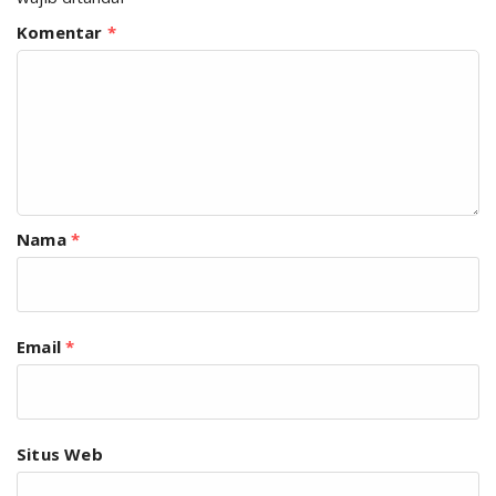
Komentar
*
Nama
*
Email
*
Situs Web