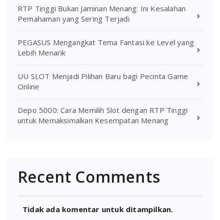
RTP Tinggi Bukan Jaminan Menang: Ini Kesalahan
Pemahaman yang Sering Terjadi
PEGASUS Mengangkat Tema Fantasi ke Level yang
Lebih Menarik
UU SLOT Menjadi Pilihan Baru bagi Pecinta Game
Online
Depo 5000: Cara Memilih Slot dengan RTP Tinggi
untuk Memaksimalkan Kesempatan Menang
Recent Comments
Tidak ada komentar untuk ditampilkan.