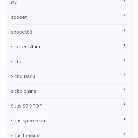
rtp
sbobet
sbobet88
scatter hitam
sicbo
Sicbo Dadu
sicbo online
Situs SBOTOP
situs spaceman
situs thailand