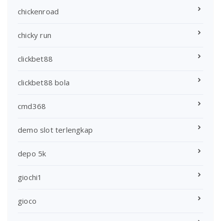
chickenroad
chicky run
clickbet88
clickbet88 bola
cmd368
demo slot terlengkap
depo 5k
giochi1
gioco