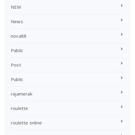
NEW
News
nova88
Pablic
Post
Public
rajamerak
roulette
roulette online