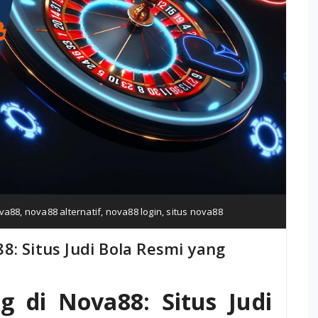
va88
,
nova88 alternatif
,
nova88 login
,
situs nova88
8: Situs Judi Bola Resmi yang
g di Nova88: Situs Judi