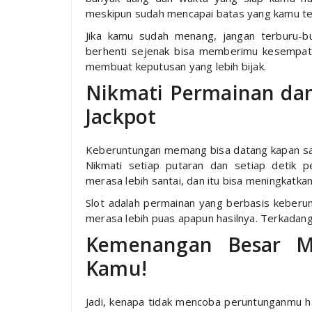
meskipun sudah mencapai batas yang kamu te
Jika kamu sudah menang, jangan terburu-b
berhenti sejenak bisa memberimu kesempata
membuat keputusan yang lebih bijak.
Nikmati Permainan dan
Jackpot
Keberuntungan memang bisa datang kapan saja,
Nikmati setiap putaran dan setiap detik 
merasa lebih santai, dan itu bisa meningkatk
Slot adalah permainan yang berbasis keberu
merasa lebih puas apapun hasilnya. Terkadang
Kemenangan Besar M
Kamu!
Jadi, kenapa tidak mencoba peruntunganmu ha