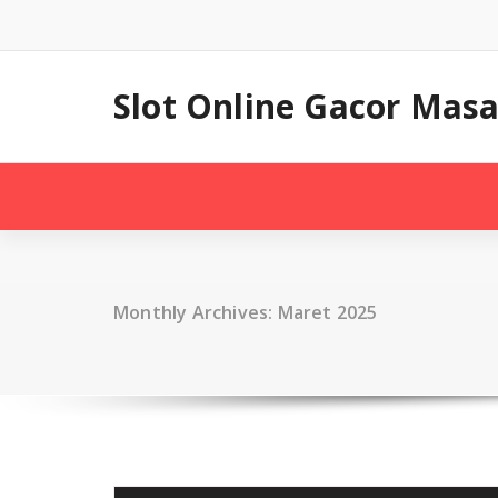
Skip
to
content
Slot Online Gacor Mas
Monthly Archives: Maret 2025