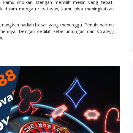
 kamu impikan. Dengan memilih mesin yang tepat,
jak dalam mengatur batasan, kamu bisa meningkatkan
emenangkan hadiah besar yang menunggu. Penuhi harimu
ennya. Dengan sedikit keberuntungan dan strategi
mu!