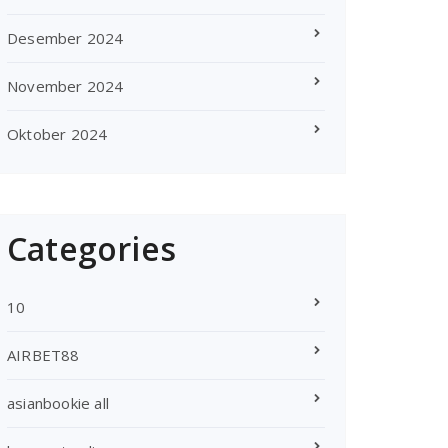
Desember 2024
November 2024
Oktober 2024
Categories
10
AIRBET88
asianbookie all