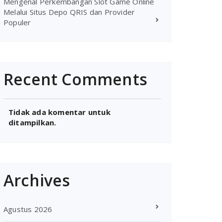
Mengenal Perkembangan Slot Game Online
Melalui Situs Depo QRIS dan Provider
Populer
Recent Comments
Tidak ada komentar untuk
ditampilkan.
Archives
Agustus 2026