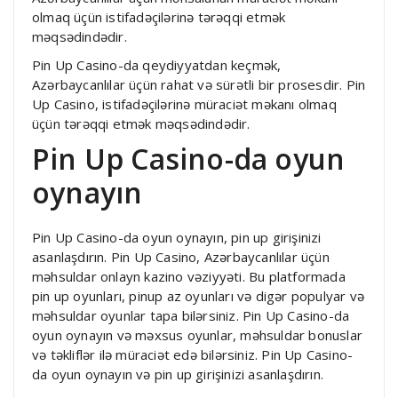
olmaq üçün istifadəçilərinə tərəqqi etmək
məqsədindədir.
Pin Up Casino-da qeydiyyatdan keçmək,
Azərbaycanlılar üçün rahat və sürətli bir prosesdir. Pin
Up Casino, istifadəçilərinə müraciət məkanı olmaq
üçün tərəqqi etmək məqsədindədir.
Pin Up Casino-da oyun
oynayın
Pin Up Casino-da oyun oynayın, pin up girişinizi
asanlaşdırın. Pin Up Casino, Azərbaycanlılar üçün
məhsuldar onlayn kazino vəziyyəti. Bu platformada
pin up oyunları, pinup az oyunları və digər populyar və
məhsuldar oyunlar tapa bilərsiniz. Pin Up Casino-da
oyun oynayın və məxsus oyunlar, məhsuldar bonuslar
və təkliflər ilə müraciət edə bilərsiniz. Pin Up Casino-
da oyun oynayın və pin up girişinizi asanlaşdırın.