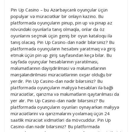
Pin Up Casino – bu Azərbaycanlı oyunçular üçün
populyar və müraciətkar bir onlayn kazino. Bu
platformada oyunçuların pinup, pin up və pinap az
növündəki oyunlarla tanış olmaqla, onlar da öz
oyunlarını seçmək üçün geniş bir oyun kataloqu ilə
tanış olacaq. Pin Up Casino-dan nədir bilərsiniz? Bu
platformada oyunçuların hesabını yaratmaq və giriş
etmək üçün pin up giriş sayfasından keçə bilər. Bu
sayfada oyunçular hesablarının yaratılması,
məlumatlarının dəyişdirilməsi və məlumatlarının
mənşələndirilməsi müraciətlərinin oxşar olduğu bir
yerdir. Pin Up Casino-dan nədir bilərsiniz? Bu
platformada oyunçuların maliyyə hesabları ilə bağlı
müraciətlər, qarızma və məlumatların qaytarılması da
yer alır. Pin Up Casino-dan nədir bilərsiniz? Bu
platformada oyunçuların oyunları oynayarkən maliyyə
müraciətlərini və qarızmalarını yoxlamaq üçün 24
saatlik müraciət xidmətləri da mövcuddur. Pin Up
Casino-dan nədir bilərsiniz? Bu platformada