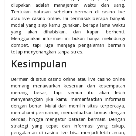
dilupakan adalah manajemen waktu dan uang.
Tentukan batasan sebelum bermain di casino live
atau live casino online. Ini termasuk berapa banyak
modal yang siap kamu gunakan, berapa lama waktu
yang akan dihabiskan, dan kapan berhenti.
Menggunakan informasi ini bukan hanya melindungi
dompet, tapi juga menjaga pengalaman bermain
tetap menyenangkan tanpa stres.
Kesimpulan
Bermain di situs casino online atau live casino online
memang menawarkan keseruan dan kesempatan
menang besar, tapi semua itu akan lebih
menyenangkan jika kamu memanfaatkan informasi
dengan benar. Mulai dari memilih situs terpercaya,
memahami permainan, memanfaatkan bonus dengan
cerdas, hingga mengatur batasan bermain. Dengan
strategi yang tepat dan informasi yang cukup,
pengalaman di casino live bisa menjadi lebih aman,