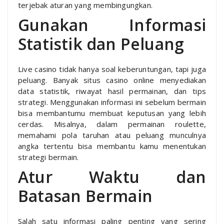
terjebak aturan yang membingungkan.
Gunakan Informasi
Statistik dan Peluang
Live casino tidak hanya soal keberuntungan, tapi juga
peluang. Banyak situs casino online menyediakan
data statistik, riwayat hasil permainan, dan tips
strategi. Menggunakan informasi ini sebelum bermain
bisa membantumu membuat keputusan yang lebih
cerdas. Misalnya, dalam permainan roulette,
memahami pola taruhan atau peluang munculnya
angka tertentu bisa membantu kamu menentukan
strategi bermain.
Atur Waktu dan
Batasan Bermain
Salah satu informasi paling penting yang sering