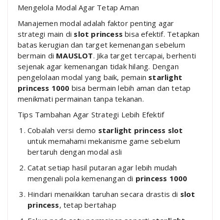
Mengelola Modal Agar Tetap Aman
Manajemen modal adalah faktor penting agar
strategi main di
slot princess
bisa efektif. Tetapkan
batas kerugian dan target kemenangan sebelum
bermain di
MAUSLOT
. Jika target tercapai, berhenti
sejenak agar kemenangan tidak hilang. Dengan
pengelolaan modal yang baik, pemain
starlight
princess 1000
bisa bermain lebih aman dan tetap
menikmati permainan tanpa tekanan.
Tips Tambahan Agar Strategi Lebih Efektif
Cobalah versi demo
starlight princess slot
untuk memahami mekanisme game sebelum
bertaruh dengan modal asli
Catat setiap hasil putaran agar lebih mudah
mengenali pola kemenangan di
princess 1000
Hindari menaikkan taruhan secara drastis di
slot
princess
, tetap bertahap