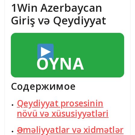
1Win Azerbaycan
Giriş və Qeydiyyat
OYNA
Содержимое
Qeydiyyat prosesinin
növü və xüsusiyyətləri
Əməliyyatlar və xidmətlər