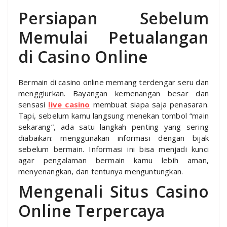
Persiapan Sebelum
Memulai Petualangan
di Casino Online
Bermain di casino online memang terdengar seru dan
menggiurkan. Bayangan kemenangan besar dan
sensasi
live casino
membuat siapa saja penasaran.
Tapi, sebelum kamu langsung menekan tombol “main
sekarang”, ada satu langkah penting yang sering
diabaikan: menggunakan informasi dengan bijak
sebelum bermain. Informasi ini bisa menjadi kunci
agar pengalaman bermain kamu lebih aman,
menyenangkan, dan tentunya menguntungkan.
Mengenali Situs Casino
Online Terpercaya