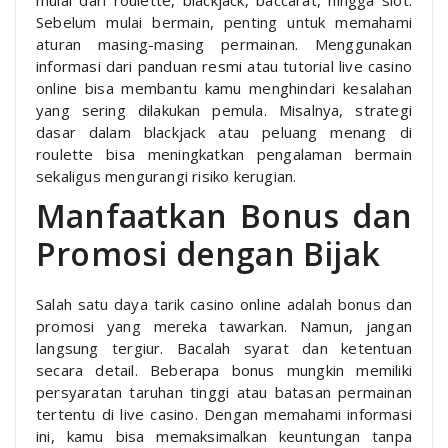
Sebelum mulai bermain, penting untuk memahami
aturan masing-masing permainan. Menggunakan
informasi dari panduan resmi atau tutorial live casino
online bisa membantu kamu menghindari kesalahan
yang sering dilakukan pemula. Misalnya, strategi
dasar dalam blackjack atau peluang menang di
roulette bisa meningkatkan pengalaman bermain
sekaligus mengurangi risiko kerugian.
Manfaatkan Bonus dan
Promosi dengan Bijak
Salah satu daya tarik casino online adalah bonus dan
promosi yang mereka tawarkan. Namun, jangan
langsung tergiur. Bacalah syarat dan ketentuan
secara detail. Beberapa bonus mungkin memiliki
persyaratan taruhan tinggi atau batasan permainan
tertentu di live casino. Dengan memahami informasi
ini, kamu bisa memaksimalkan keuntungan tanpa