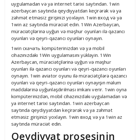
uygulamadan və ya internet tarixi saytından. 1win
azerbaycan saytında qeydiyyatdan keçirərək və ya
zəhmət etməsiz girişinizi yoxlayın. 1win вход və ya
1win az saytında müraciət edin. 1Win Azerbaycan,
müraciətçilərinə uyğun və məşhur oyunları ilə qazancı
oyunları və qeyri-qazancı oyunları oynayın.
1win скачать kompüterinizdən və ya mobil
cihazınızdakı 1Win uygulamasını yükləyin. 1Win
Azerbaycan, müraciətçilərinə uyğun və məşhur
oyunları ilə qazancı oyunları və qeyri-qazancı oyunları
oynayın. 1win aviator oyunu ilə müraciətçilərə qazancı
oyunları və qeyri-qazancı oyunları oynayışın məlum
maddələrinə uyğunlaşdırılması imkanı verir. 1win oyna
kompüterinizdən, mobil cihazınızdakı uygulamadan və
ya internet tarixi saytından. 1win azerbaycan
saytında qeydiyyatdan keçirərək və ya zəhmət
etməsiz girişinizi yoxlayın. 1win вход və ya 1win az
saytında müraciət edin.
Qeydiyyat prosesinin