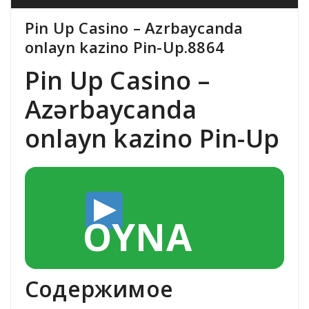
Pin Up Casino – Azrbaycanda
onlayn kazino Pin-Up.8864
Pin Up Casino –
Azərbaycanda
onlayn kazino Pin-Up
OYNA
Содержимое