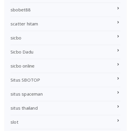
sbobet88
scatter hitam
sicbo
Sicbo Dadu
sicbo online
Situs SBOTOP
situs spaceman
situs thailand
slot