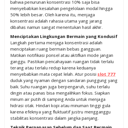
bahwa penurunan konsentrasi 10% saja bisa
menyebabkan kesalahan pengelolaan modal hingga
50% lebih besar. Oleh karena itu, menjaga
konsentrasi adalah rahasia utama yang jarang
dibahas namun sangat menentukan hasil akhir.
Menciptakan Lingkungan Bermain yang Kondusif
Langkah pertama menjaga konsentrasi adalah
menciptakan ruang bermain bebas gangguan.
Matikan notifikasi ponsel atau aktifkan mode jangan
ganggu. Pastikan pencahayaan ruangan tidak terlalu
terang atau terlalu redup karena keduanya
menyebabkan mata cepat lelah. Atur posisi
slot 777
duduk yang nyaman dengan sandaran punggung yang
baik. Suhu ruangan juga berpengaruh, suhu terlalu
dingin atau panas bisa mengalihkan fokus. Siapkan
minum air putih di samping Anda untuk menjaga
hidrasi otak. Hindari kopi atau minuman tinggi gula
karena efeknya yang fluktuatif justru mengganggu
stabilitas konsentrasi dalam jangka panjang.
Teknik Pernapasan Sebelum dan Saat Bermain