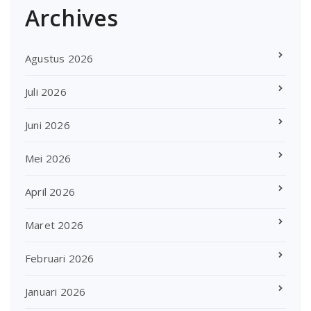
Archives
Agustus 2026
Juli 2026
Juni 2026
Mei 2026
April 2026
Maret 2026
Februari 2026
Januari 2026