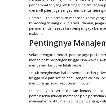
pengembalian yang lebih tinggi dalam jangka pan
dan multiplier juga sangat membantu mening
Pemain juga disarankan mencoba game yang se
kemenangan yang cukup stabil. Namun, jangan 
permainan dan sesuaikan dengan gaya bermain
maksimal.
Pentingnya Manajem
Selain mengatur modal, pemain juga perlu men
mengejar kemenangan hingga lupa waktu. Akib
mengalami kerugian lebih besar.
Untuk menghindari hal tersebut, buatlah jadwa
hingga dua jam setiap hari. Dengan cara ini, 
mengurangi risiko keputusan impulsif.
Di samping itu, bermain dalam kondisi santai 
pemain lebih mudah membaca pola permainan d
manajemen waktu menjadi bagian penting dala