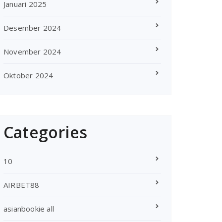
Januari 2025
Desember 2024
November 2024
Oktober 2024
Categories
10
AIRBET88
asianbookie all