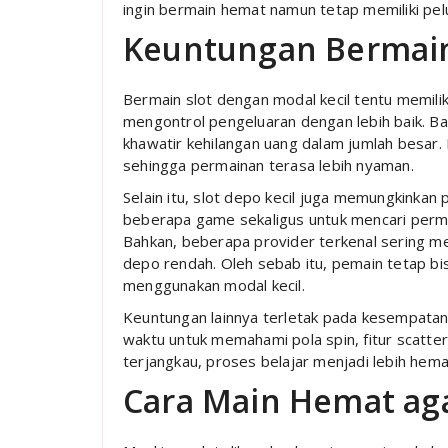
ingin bermain hemat namun tetap memiliki p
Keuntungan Bermain
Bermain slot dengan modal kecil tentu memili
mengontrol pengeluaran dengan lebih baik. Ban
khawatir kehilangan uang dalam jumlah besar.
sehingga permainan terasa lebih nyaman.
Selain itu, slot depo kecil juga memungkinkan
beberapa game sekaligus untuk mencari perma
Bahkan, beberapa provider terkenal sering 
depo rendah. Oleh sebab itu, pemain tetap b
menggunakan modal kecil.
Keuntungan lainnya terletak pada kesempatan
waktu untuk memahami pola spin, fitur scatte
terjangkau, proses belajar menjadi lebih hem
Cara Main Hemat ag