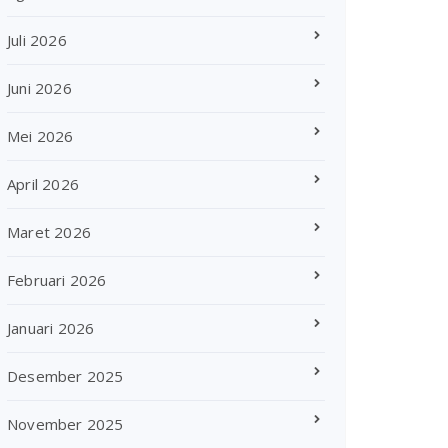
Juli 2026
Juni 2026
Mei 2026
April 2026
Maret 2026
Februari 2026
Januari 2026
Desember 2025
November 2025