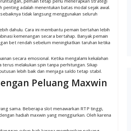
eruntungan, pemain tetap perlu menerapkan strategi
kah penting adalah menentukan batas modal sejak awal.
in sebaiknya tidak langsung menggunakan seluruh
erlebih dahulu. Cara ini membantu pemain bertahan lebih
inasi kemenangan secara bertahap. Banyak pemain
gan bet rendah sebelum meningkatkan taruhan ketika
rmainan secara emosional. Ketika mengalami kekalahan
a terus melakukan spin tanpa perhitungan. Sikap
usan lebih baik dan menjaga saldo tetap stabil.
dengan Peluang Maxwin
 yang sama. Beberapa slot menawarkan RTP tinggi,
ar dengan hadiah maxwin yang menggiurkan. Oleh karena
.
 dianggap cukup baik karena memberikan peluang