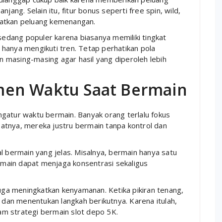
jang. Selain itu, fitur bonus seperti free spin, wild,
katkan peluang kemenangan.
dang populer karena biasanya memiliki tingkat
hanya mengikuti tren. Tetap perhatikan pola
 masing-masing agar hasil yang diperoleh lebih
en Waktu Saat Bermain
gatur waktu bermain. Banyak orang terlalu fokus
atnya, mereka justru bermain tanpa kontrol dan
l bermain yang jelas. Misalnya, bermain hanya satu
pemain dapat menjaga konsentrasi sekaligus
juga meningkatkan kenyamanan. Ketika pikiran tenang,
an menentukan langkah berikutnya. Karena itulah,
m strategi bermain slot depo 5K.