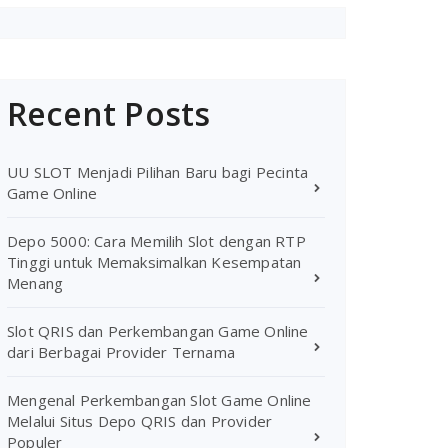
Recent Posts
UU SLOT Menjadi Pilihan Baru bagi Pecinta
Game Online
Depo 5000: Cara Memilih Slot dengan RTP
Tinggi untuk Memaksimalkan Kesempatan
Menang
Slot QRIS dan Perkembangan Game Online
dari Berbagai Provider Ternama
Mengenal Perkembangan Slot Game Online
Melalui Situs Depo QRIS dan Provider
Populer