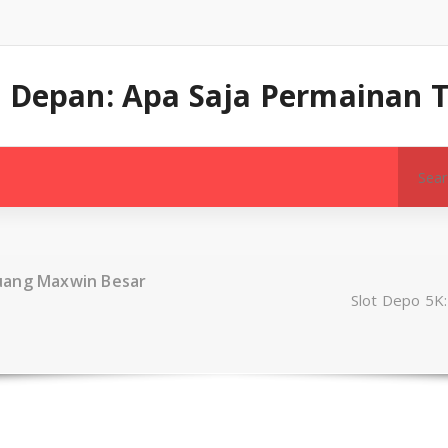
a Depan: Apa Saja Permainan
Search
for:
uang Maxwin Besar
Slot Depo 5K