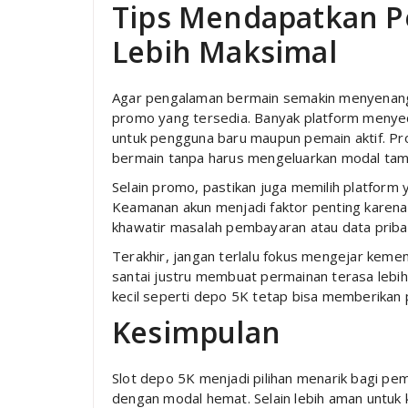
Tips Mendapatkan 
Lebih Maksimal
Agar pengalaman bermain semakin menyenang
promo yang tersedia. Banyak platform menyed
untuk pengguna baru maupun pemain aktif. 
bermain tanpa harus mengeluarkan modal ta
Selain promo, pastikan juga memilih platform 
Keamanan akun menjadi faktor penting karena
khawatir masalah pembayaran atau data priba
Terakhir, jangan terlalu fokus mengejar keme
santai justru membuat permainan terasa lebi
kecil seperti depo 5K tetap bisa memberikan
Kesimpulan
Slot depo 5K menjadi pilihan menarik bagi pem
dengan modal hemat. Selain lebih aman untuk 