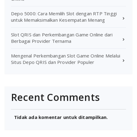
Depo 5000: Cara Memilih Slot dengan RTP Tinggi
untuk Memaksimalkan Kesempatan Menang
Slot QRIS dan Perkembangan Game Online dari
Berbagai Provider Ternama
Mengenal Perkembangan Slot Game Online Melalui
Situs Depo QRIS dan Provider Populer
Recent Comments
Tidak ada komentar untuk ditampilkan.