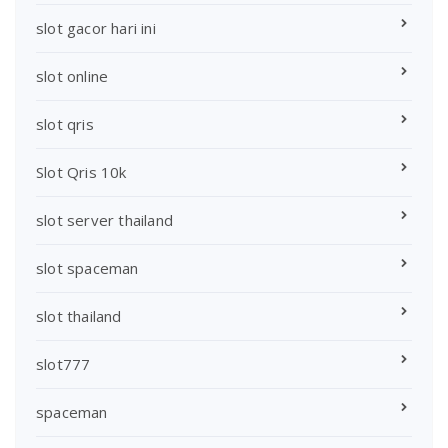
slot gacor hari ini
slot online
slot qris
Slot Qris 10k
slot server thailand
slot spaceman
slot thailand
slot777
spaceman