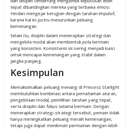
dan disiplin cenderung mengambil keputusan lebih
tepat dibandingkan mereka yang terbawa emosi.
Hindari mengejar kerugian dengan taruhan impulsif,
karena hal ini justru menurunkan peluang
kemenangan.
Selain itu, disiplin dalam menerapkan strategi dan
mengelola modal akan membentuk pola bermain
yang konsisten. Konsistensi ini sering menjadi kunci
untuk mencapai kemenangan yang stabil dalam
jangka panjang.
Kesimpulan
Memaksimalkan peluang menang di Princess Starlight
membutuhkan kombinasi antara pemahaman aturan,
pengelolaan modal, pemilihan taruhan yang tepat,
serta disiplin dan fokus selama bermain. Dengan
menerapkan strategi-strategi tersebut, pemain tidak
hanya meningkatkan peluang meraih kemenangan,
tetapi juga dapat menikmati permainan dengan lebih