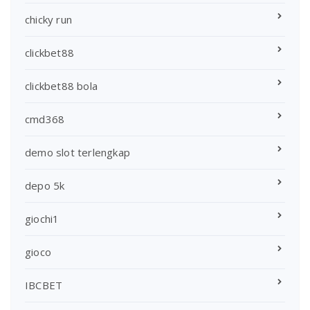
chicky run
clickbet88
clickbet88 bola
cmd368
demo slot terlengkap
depo 5k
giochi1
gioco
IBCBET