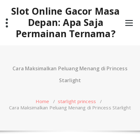
Skip
Slot Online Gacor Masa
to
content
Depan: Apa Saja
Permainan Ternama?
Cara Maksimalkan Peluang Menang di Princess
Starlight
Home
/
starlight princess
/
Cara Maksimalkan Peluang Menang di Princess Starlight