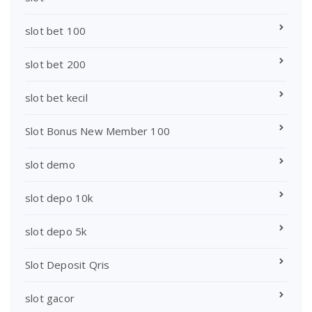
slot bet 100
slot bet 200
slot bet kecil
Slot Bonus New Member 100
slot demo
slot depo 10k
slot depo 5k
Slot Deposit Qris
slot gacor