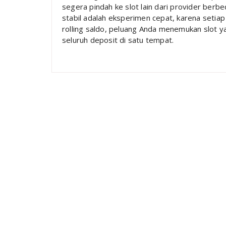
segera pindah ke slot lain dari provider berb
stabil adalah eksperimen cepat, karena setia
rolling saldo, peluang Anda menemukan slot 
seluruh deposit di satu tempat.