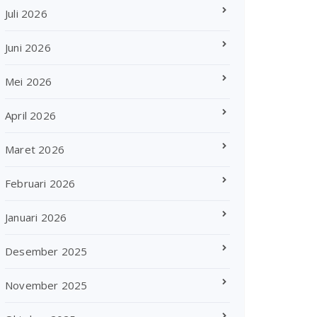
Juli 2026
Juni 2026
Mei 2026
April 2026
Maret 2026
Februari 2026
Januari 2026
Desember 2025
November 2025