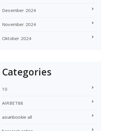
Desember 2024
November 2024
Oktober 2024
Categories
10
AIRBET88
asianbookie all