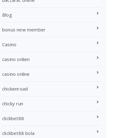
baccarat online
Blog
bonus new member
Casino
casino onlien
casino online
chickenroad
chicky run
clickbet88
clickbet88 bola