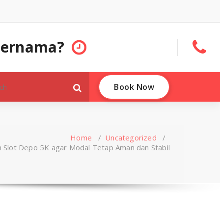
 Ternama?
Book Now
Home
/
Uncategorized
/
 Slot Depo 5K agar Modal Tetap Aman dan Stabil