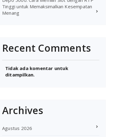
Depo 5000: Cara Memilih Slot dengan RTP
Tinggi untuk Memaksimalkan Kesempatan
Menang
Recent Comments
Tidak ada komentar untuk
ditampilkan.
Archives
Agustus 2026