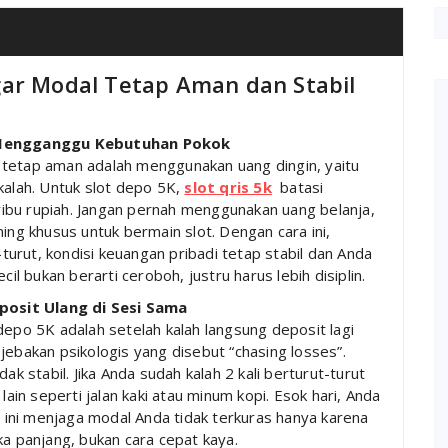
gar Modal Tetap Aman dan Stabil
 Mengganggu Kebutuhan Pokok
 tetap aman adalah menggunakan uang dingin, yaitu
kalah. Untuk slot depo 5K,
slot qris 5k
batasi
5 ribu rupiah. Jangan pernah menggunakan uang belanja,
ing khusus untuk bermain slot. Dengan cara ini,
urut, kondisi keuangan pribadi tetap stabil dan Anda
il bukan berarti ceroboh, justru harus lebih disiplin.
posit Ulang di Sesi Sama
depo 5K adalah setelah kalah langsung deposit lagi
jebakan psikologis yang disebut “chasing losses”.
ak stabil. Jika Anda sudah kalah 2 kali berturut-turut
lain seperti jalan kaki atau minum kopi. Esok hari, Anda
ip ini menjaga modal Anda tidak terkuras hanya karena
ka panjang, bukan cara cepat kaya.